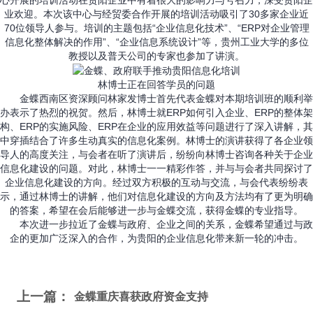
心开展的培训活动在贵阳企业中有着很大的影响力与号召力，深受贵阳企
业欢迎。本次该中心与经贸委合作开展的培训活动吸引了30多家企业近
70位领导人参与。培训的主题包括“企业信息化技术”、“ERP对企业管理
信息化整体解决的作用”、“企业信息系统设计”等，贵州工业大学的多位
教授以及普天公司的专家也参加了讲演。
林博士正在回答学员的问题
金蝶西南区资深顾问林家发博士首先代表金蝶对本期培训班的顺利举
办表示了热烈的祝贺。然后，林博士就ERP如何引入企业、ERP的整体架
构、ERP的实施风险、ERP在企业的应用效益等问题进行了深入讲解，其
中穿插结合了许多生动真实的信息化案例。林博士的演讲获得了各企业领
导人的高度关注，与会者在听了演讲后，纷纷向林博士咨询各种关于企业
信息化建设的问题。对此，林博士一一精彩作答，并与与会者共同探讨了
企业信息化建设的方向。经过双方积极的互动与交流，与会代表纷纷表
示，通过林博士的讲解，他们对信息化建设的方向及方法均有了更为明确
的答案，希望在会后能够进一步与金蝶交流，获得金蝶的专业指导。
本次进一步拉近了金蝶与政府、企业之间的关系，金蝶希望通过与政
企的更加广泛深入的合作，为贵阳的企业信息化带来新一轮的冲击。
上一篇：
金蝶重庆喜获政府资金支持