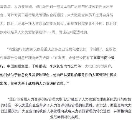
决策层、人力资源部、部门经理到一般员工都广泛参与的绩效管理应用平
台，可针对员工进行绩效管理的全程跟踪，大大激发全体员工提升自身能
力。以往，完成一项人事调动需要近
10
天，而现在只需要几个小时。以往绩
效考核结果人力资源部要统计
1~2
周，而现在则是适时的。
“商业银行的案例仅仅是重庆众多企业信息化建设的一个缩影”。金蝶软
件重庆分公司总经理向来宾透露：“在重庆，金蝶已经拥有了
重庆市商业银
行、中国四联集团、千叶眼镜、李尔长安内饰公司等
一大批
HR
典型用户
。
他们借助于信息化及其管理理念，使自己从繁琐的事务性的人事管理中解放
出来，转变为基于战略的人力资源的管理。”
“重庆市首届人力资源创新管理大型论坛”融合了人力资源管理创新的思想与智慧
的结晶，不仅为重庆企业带来了人力资源创新管理的新思维、新方法，而且更将大大
促进重庆的广大企业由传统的人事管理向战略人力资源管理的转变过程，从而推动企
业战略目标的实现。