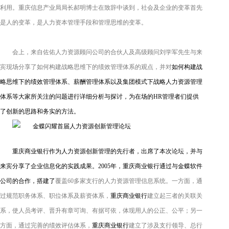
利用。重庆信息产业局局长郝明博士在致辞中谈到，社会及企业的变革首先
是人的变革，是人力资本管理手段和管理思维的变革。
会上，来自佐佑人力资源顾问公司的合伙人及高级顾问刘学军先生与来
宾现场分享了如何构建战略思维下的绩效管理体系的观点，并对
如何构建战
略思维下的绩效管理体系、薪酬管理体系以及集团模式下战略人力资源管理
体系等大家所关注的问题进行详细分析与探讨，为在场的
HR
管理者们提供
了创新的思路和务实的方法。
重庆商业银行作为人力资源创新管理的先行者，出席了本次论坛，并
与
来宾分享了企业信息化的实践成果。
2005
年，重庆商业银行通过与金蝶软件
公司的合作，搭建了
覆盖
60
多家支行的人力资源管理信息系统。一方面，通
过规范职务体系、职位体系及薪资体系，
重庆商业银行
建立起三者的关联关
系，使人员考评、晋升有章可询、有据可依，体现用人的公正、公平；另一
方面，通过
完善的绩效评估体系
，
重庆商业银行
建立了
涉及支行领导、总行