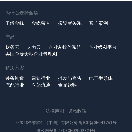
为什么选择金蝶
了解金蝶
金蝶荣誉
投资者关系
客户案例
产品
财务云
人力云
企业AI操作系统
企业级AI平台
央国企等大型企业管理AI
解决方案
装备制造
建筑行业
批发与零售
电子半导体
汽配行业
医药流通
食品饮料
法律声明
|
隐私政策
©2026金蝶软件（中国）有限公司
粤ICP备05041751号
粤公网安备 44030502002324号