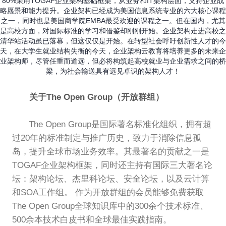
80%采用TOGAF企业架构基础框架，从业务和IT架构层面，支持企业战
略愿景和能力提升。企业架构已经成为美国信息系统专业的六大核心课程
之一，同时也是美国商学院EMBA最受欢迎的课程之一。但在国内，尤其
是高校方面，对国际标准的学习和借鉴却刚刚开始。企业架构走进高校之
清华站活动虽已落幕，但这仅仅是开始。在转型社会呼吁创新性人才的今
天，在大学生就业结构失衡的今天，企业架构云教育将培养更多的未来企
业架构师，尽管任重而道远，但必将构筑起高校就业与企业需求之间的桥
梁，为社会输送具有远见卓识的架构人才！
关于The Open Group（开放群组）
The Open Group是国际著名标准化组织，拥有超
过20年的标准制定与推广历史，致力于消除信息孤
岛，提升全球市场业务效率。其最著名的贡献之一是
TOGAF企业架构框架，同时还主持有国际三大著名论
坛：架构论坛、杰里科论坛、安全论坛，以及云计算
和SOA工作组。 作为开放群组的会员能够免费获取
The Open Group全球知识库中的300余个技术标准、
500余本技术白皮书和全球最佳实践指南。