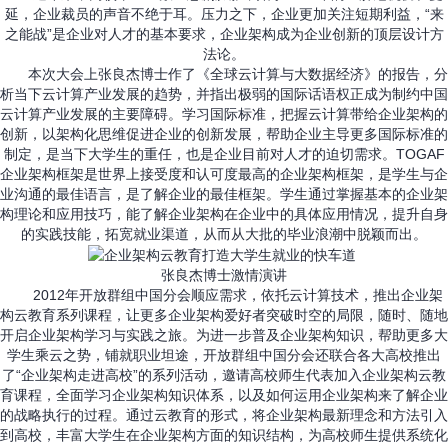
延，企业裁员的声音不绝于耳。压力之下，企业更加关注短期利益，“来
之能战”是企业对人才的基本要求，企业架构成为企业创新的顶层设计方
法论。
本次大会上张良杰博士作了《全球云计算与大数据经济》的报告，分
析当下云计算产业发展的趋势，并指出极弱的国际话语权正成为制约中国
云计算产业发展的主要障碍。学习国际标准，把握云计算带给企业架构的
创新，以架构化思维促进企业的创新发展，帮助企业主导更多国际标准的
制定，是当下大学生的重任，也是企业目前对人才的迫切需求。TOGAF
企业架构框架是世界上接受度和认可度最高的企业架构框架，是学生与企
业沟通的最佳语言，是了解企业的最佳框架。学生通过掌握基本的企业架
构理论和应用技巧，能了解企业架构在企业中的具体应用情况，提升自身
的实践技能，拓宽就业渠道，从而从大批的毕业浪潮中脱颖而出。
张良杰博士激情演讲
2012年开放群组中国分会顺应需求，依托云计算技术，推出企业架
构云教育系列课程，让更多企业架构爱好者突破时空的局限，随时、随地
开启企业架构学习与实践之旅。为进一步普及企业架构知识，帮助更多大
学生乘云之势，铺就职业坦途，开放群组中国分会还联合各大高校推出
了“企业架构走进高校”的系列活动，邀请高校师生代表加入企业架构云教
育课程，全面学习企业架构知识体系，以及如何运用企业架构来了解企业
的战略执行的过程。通过云教育的形式，将企业架构最新理念和方法引入
到高校，丰富大学生在企业架构方面的知识结构，为高校师生提供系统化