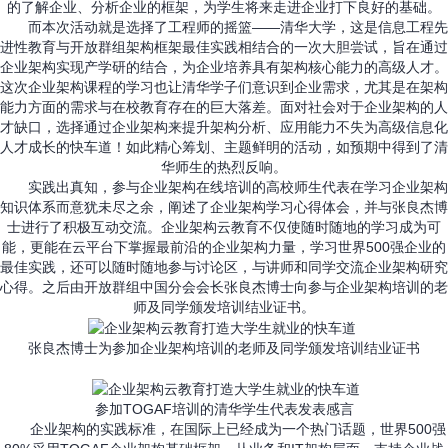
的了解企业、分析企业的框架，为学生将来走进企业打下良好的基础。
而本次活动就是选择了工程师的摇篮——清华大学，这是信息工程先
进性教育与开放群组架构框架最佳实践相结合的一次大胆尝试，旨在通过
企业架构实现产学研的结合，为企业培养具有架构核心能力的高级人才。
这次企业架构课程的学习也让清华学子们意识到企业需求，尤其是在架构
能力方面的需求与在校教育存在的巨大落差。面对社会对于企业架构的人
才缺口，选择通过企业架构来提升架构分析、应用能力不失为高级信息化
人才成长的快车道！如此精心筹划、主题鲜明的活动，如预期中得到了清
华师生的热烈反响。
实践出真知，参与企业架构在线培训的高校师生代表在学习企业架构
知识体系而意犹未尽之余，阐述了企业架构学习心得体会，并与张良杰博
士进行了积极互动交流。企业架构云教育不仅使随时随地的学习成为可
能，更能在云平台下掌握最前沿的企业架构力量，学习世界500强企业的
最佳实践，还可以随时随地参与讨论区，与讲师和同学交流企业架构研究
心得。之后由开放群组中国分会会长张良杰博士向参与企业架构培训的老
师及同学颁发培训结业证书。
张良杰博士为参加企业架构培训的老师及同学颁发培训结业证书
参加TOGAF培训的清华学生代表发表感言
企业架构的实践标准，在国际上已经成为一个热门话题，世界500强