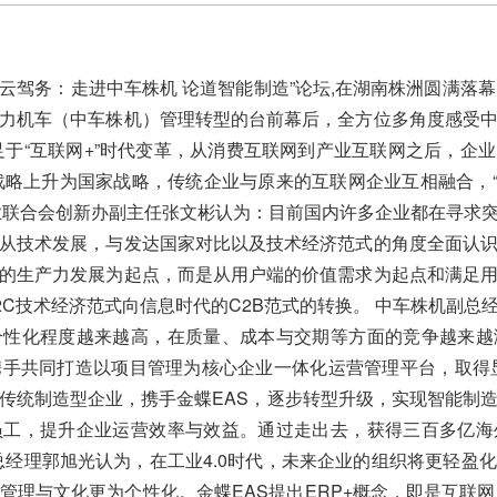
腾云驾务：走进中车株机 论道智能制造”论坛,在湖南株洲圆满落
力机车（中车株机）管理转型的台前幕后，全方位多角度感受
足于“互联网+”时代变革，从消费互联网到产业互联网之后，企
的战略上升为国家战略，传统企业与原来的互联网企业互相融合，“
业联合会创新办副主任张文彬认为：目前国内许多企业都在寻求
从技术发展，与发达国家对比以及技术经济范式的角度全面认
的生产力发展为起点，而是从用户端的价值需求为起点和满足
2C技术经济范式向信息时代的C2B范式的转换。 中车株机副总
个性化程度越来越高，在质量、成本与交期等方面的竞争越来越
携手共同打造以项目管理为核心企业一体化运营管理平台，取得
传统制造型企业，携手金蝶EAS，逐步转型升级，实现智能制
员工，提升企业运营效率与效益。通过走出去，获得三百多亿海
部总经理郭旭光认为，在工业4.0时代，未来企业的组织将更轻盈
管理与文化更为个性化。金蝶EAS提出ERP+概念，即是互联网