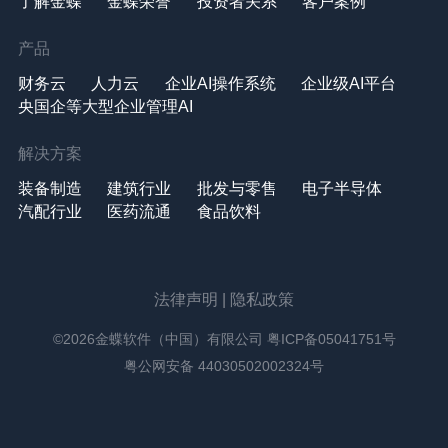
了解金蝶
金蝶荣誉
投资者关系
客户案例
产品
财务云
人力云
企业AI操作系统
企业级AI平台
央国企等大型企业管理AI
解决方案
装备制造
建筑行业
批发与零售
电子半导体
汽配行业
医药流通
食品饮料
法律声明
|
隐私政策
©2026金蝶软件（中国）有限公司
粤ICP备05041751号
粤公网安备 44030502002324号