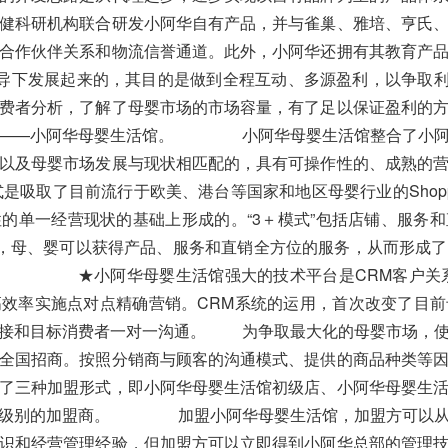
健科研机构联合研发小阿华自有产品，并与雀巢、雅培、亨氏
合作伙伴关系和物流信誉通道。此外，小阿华还拥有其教育产
略指导下发展起来的，其目的是做到全程互动、多源盈利，以
者分析，了解了母婴市场的市场容量，有了足以保证盈利的方
是——小阿华母婴生活馆。 小阿华母婴生活馆整合了小阿
以及母婴市场发展与现状相匹配的，具有可操作性的、成熟的
是吸取了目前流行于欧美、港台等国家和地区母婴行业的Shoppi
的单一经营现状的基础上形成的。“3＋模式”包括店铺、服务
里，母、婴可以获得产品、服务和直销全方位的服务，从而形成
 mall。 ★小阿华母婴生活馆强大的技术平台是CRM客户
效率实施点对点精确营销。CRM系统的运用，首次改变了目
直接和目标消费者一对一沟通。 为争取最大化的母婴市场，使
全国招商。按照分销商与顾客的沟通模式、提供的商品种类等
了三种加盟形式，即小阿华母婴生活馆初级店、小阿华母婴生
同级别的加盟商。 加盟小阿华母婴生活馆，加盟方可以从
识和经营管理经验，但加盟方可以立即得到小阿华总部的管理