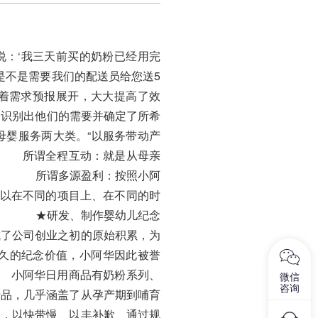
说：‘我三天前买的奶粉已经用完
是不是需要我们的配送员给您送5
绕着需求预报展开，大大提高了效
识别出他们的需要并确定了所希
母婴服务两大类。“以服务带动产
。 所谓全程互动：就是从母亲
识。 所谓多源盈利：按照小阿
可以在不同的项目上、在不同的时
列。 ★研发、制作婴幼儿纪念
成了公司创业之初的原始积累，为
久的纪念价值，小阿华因此被誉
 小阿华日用商品有奶粉系列、
微信
咨询
产品，几乎涵盖了从孕产期到哺育
系，以快带慢、以丰补歉、通过规