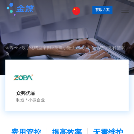
获取方案
金蝶云
>
数字化转型案例
>
制造
小微企业
>
众邦优品数字化转型案
例
众邦优品
制造
/
小微企业
费用管控
提高效率
无需维护