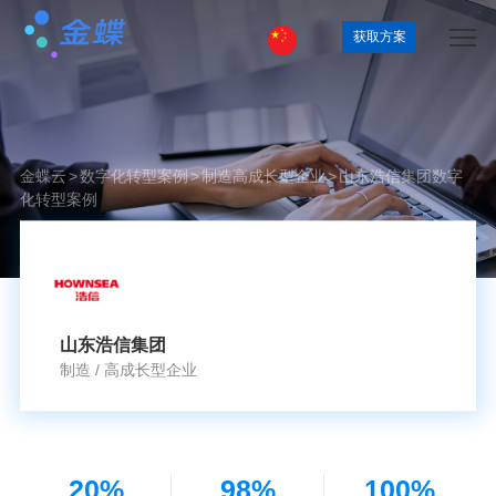
获取方案
金蝶云
>
数字化转型案例
>
制造
高成长型企业
>
山东浩信集团数字
化转型案例
山东浩信集团
制造
/
高成长型企业
20%
98%
100%