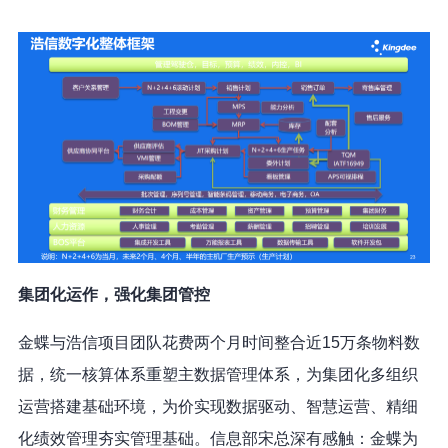
集团化运作，强化集团管控
金蝶与浩信项目团队花费两个月时间整合近15万条物料数
据，统一核算体系重塑主数据管理体系，为集团化多组织
运营搭建基础环境，为价实现数据驱动、智慧运营、精细
化绩效管理夯实管理基础。信息部宋总深有感触：金蝶为