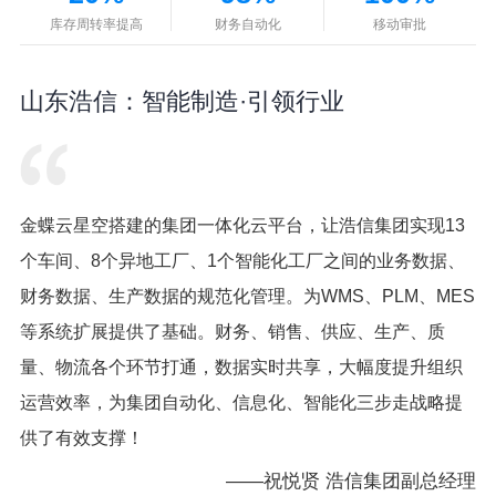
库存周转率提高
财务自动化
移动审批
山东浩信：智能制造·引领行业
金蝶云星空搭建的集团一体化云平台，让浩信集团实现13
个车间、8个异地工厂、1个智能化工厂之间的业务数据、
财务数据、生产数据的规范化管理。为WMS、PLM、MES
等系统扩展提供了基础。财务、销售、供应、生产、质
量、物流各个环节打通，数据实时共享，大幅度提升组织
运营效率，为集团自动化、信息化、智能化三步走战略提
供了有效支撑！
——祝悦贤 浩信集团副总经理