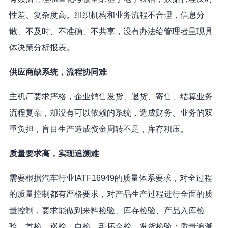
性差、复杂度高。组织机构和业务流程不合理，信息分
散、不及时、不准确、不共享，没有办法给管理者呈现具
体决策分析报表。
供应商缺系统，流程协同难
主机厂要求严格，企业销售发货、退货、寄售、结算业务
流程复杂，却没有可以依赖的系统，造成财务、业务的双
重负担，盲目生产造成资金周转不足，库存积压。
质量要求高，实现追溯难
需要根据汽车行业IATF16949的质量体系要求，对全过程
的质量控制都有严格要求，对产品生产过程进行全面的质
量控制，要求能做到来料检验、库存检验、产品入库检
验、首检、巡检、自检、毛坯全检、发货检验；质量追溯