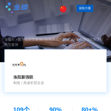
获取方案
金蝶云
>
数字化转型案例
>
制造
高成长型企业
>
洛阳新强联数字化
转型案例
洛阳新强联
制造
/
高成长型企业
109个
90%
80+%