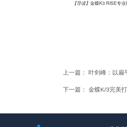
【导读】
金蝶K3 RISE专
上一篇：
叶剑峰：以扁
下一篇：
金蝶K/3完美