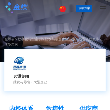
获取方案
金蝶云
>
数字化转型案例
>
批发与零售
大型企业
>
远通集团数字化
转型案例
远通集团
批发与零售
/
大型企业
内控体系
敏捷性
供应商