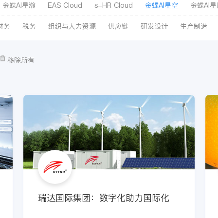
金蝶AI星瀚
EAS Cloud
s-HR Cloud
金蝶AI星空
金蝶AI星
管易云
KIS云
账无忧
财务
税务
组织与人力资源
供应链
研发设计
生产制造
移除所有
瑞达国际集团：数字化助力国际化