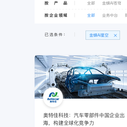
按 产 品
|
全部
金蝶AI苍穹
天燕云
我家云
按企业领域
|
全部
业务中台
已选条件：
|
金蝶AI星空
奥特佳科技：汽车零部件中国企业出
海，构建全球化竞争力