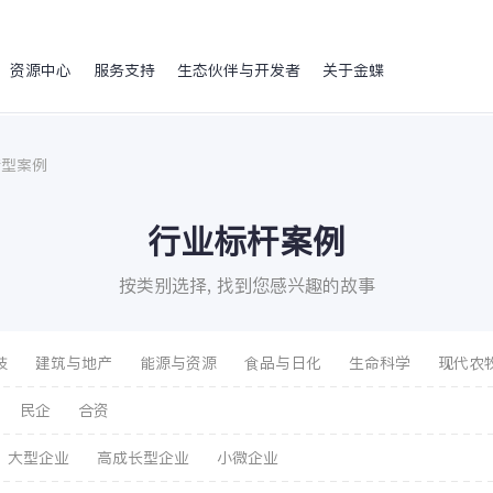
资源中心
服务支持
生态伙伴与开发者
关于金蝶
转型案例
行业标杆案例
按类别选择, 找到您感兴趣的故事
技
建筑与地产
能源与资源
食品与日化
生命科学
现代农
与餐饮
金融
教育
烟草
政府与公共事业
媒体传播
民企
合资
大型企业
高成长型企业
小微企业