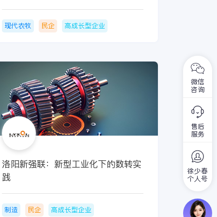
现代农牧
民企
高成长型企业
微信
咨询
售后
服务
洛阳新强联：新型工业化下的数转实
徐少春
践
个人号
制造
民企
高成长型企业