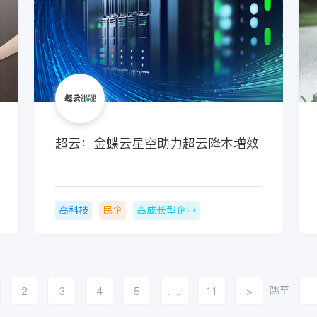
超云：金蝶云星空助力超云降本增效
高科技
民企
高成长型企业
跳至
2
3
4
5
......
11
>