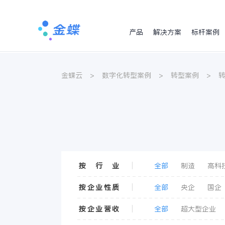
产品
解决方案
标杆案例
金蝶云
>
数字化转型案例
>
转型案例
>
按 行 业
|
全部
制造
高科
交通与物流
住宿
按企业性质
|
全部
央企
国企
按企业营收
|
全部
超大型企业