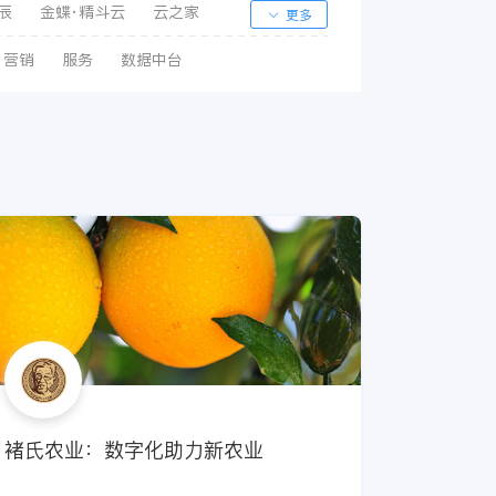
辰
金蝶·精斗云
云之家
更多
营销
服务
数据中台
褚氏农业：数字化助力新农业