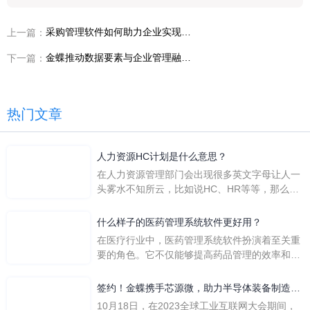
采购管理软件如何助力企业实现成本节约
上一篇：
金蝶推动数据要素与企业管理融合，打通企业与数商之间的最后一公里
下一篇：
热门文章
人力资源HC计划是什么意思？
在人力资源管理部门会出现很多英文字母让人一
头雾水不知所云，比如说HC、HR等等，那么它
们是哪个英文单词的缩写呢？具体的含义又是什
么呢？
什么样子的医药管理系统软件更好用？
在医疗行业中，医药管理系统软件扮演着至关重
要的角色。它不仅能够提高药品管理的效率和准
确性，还能保障患者安全，同时符合法规要求。
一个好用的医药管理系统软件应具备以下特点。
签约！金蝶携手芯源微，助力半导体装备制造领
首先，系统的界面应直观易用，允许用户无障碍
先企业迈向世界
10月18日，在2023全球工业互联网大会期间，