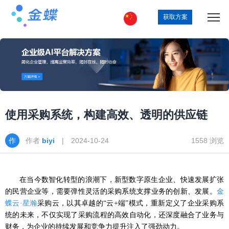
获取方案
使用采购系统，构建高效、透明的供应链
作者
biyi
| 2024-10-24
1558 浏览
在当今数智化转型的浪潮下，新型数字原生企业、快速发展扩张
的民营企业等，需要弹性灵活的
采购系统
支撑业务的创新、发展。
金
蝶云
·星瀚
采购云，以其卓越的“云+端”模式，重新定义了企业采购系
统的未来
，
不仅实现了采购流程的高效自动化，还深度融合了业务与
财务，为企业的持续发展和竞争力提升注入了强劲动力。