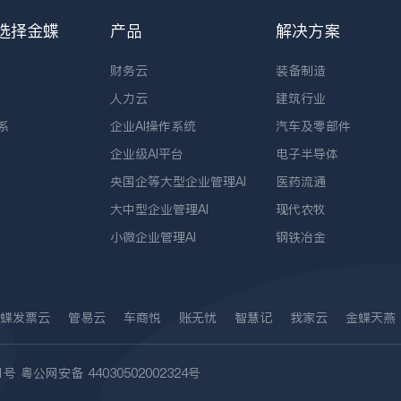
选择金蝶
产品
解决方案
财务云
装备制造
人力云
建筑行业
系
企业AI操作系统
汽车及零部件
企业级AI平台
电子半导体
央国企等大型企业管理AI
医药流通
大中型企业管理AI
现代农牧
小微企业管理AI
钢铁冶金
蝶发票云
管易云
车商悦
账无忧
智慧记
我家云
金蝶天燕
1号
粤公网安备 44030502002324号