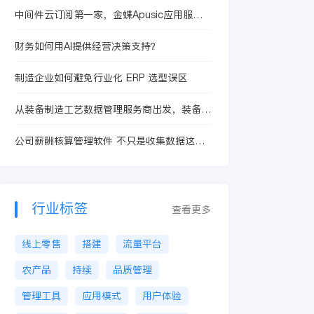
中间件云订阅第一家，金蝶Apusic应用服务
器上架华为云【严选自营产品】
财务如何用AI提供经营决策支持？
制造企业如何避免行业化 ERP 选型误区
从装备制造工艺数据管理服务商出发，装备制
造企业该如何判断服务商是不是真懂行业
公司薪酬核算管理软件 不只是收集数据这么
简单
行业标签
查看更多
线上零售
搭建
流量平台
农产品
持续
品质管理
管理工具
应用模式
用户体验