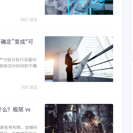
882 浏览
不确定”变成“可
生产计划与执行无缝对
告别交付时间的不确
768 浏览
么？极简 vs
案各有利弊。金蝶AI