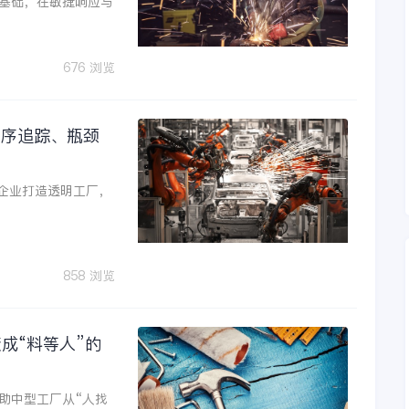
基础，在敏捷响应与
676 浏览
工序追踪、瓶颈
力企业打造透明工厂，
858 浏览
变成“料等人”的
帮助中型工厂从“人找