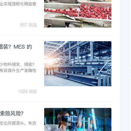
业实现透明化精益管
657 浏览
装？MES 的
减少物料错发、错装？
有效提升生产准确性
1024 浏览
 索赔风险？
准定位问题源头，有效