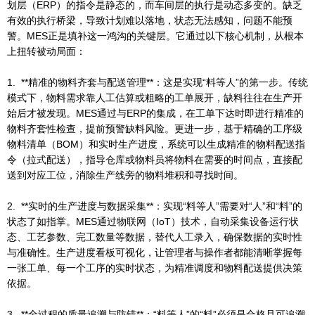
划层（ERP）的指令是静态的，而车间层的执行是动态多变的。缺乏
有效的执行桥梁，导致计划难以落地，状态无法感知，问题不能预
警。MES正是填补这一鸿沟的关键层。它通过以下核心机制，从根本
上扭转被动局面：
1. **精准的物料齐套与配送管理**：这是实现“料等人”的第一步。传统
模式下，物料需求靠人工估算或粗略的工单展开，缺料往往在生产开
始后才被发现。MES通过与ERP的集成，在工单下达时即进行精准的
物料齐套性检查，提前预警缺料风险。更进一步，基于精确的工序级
物料清单（BOM）和实时生产进度，系统可以生成精准的物料配送指
令（拉式配送），指导仓库或物料员将物料在需要的时间点，直接配
送到对应工位，消除生产线旁的物料堆积和寻找时间。
2. **实时的生产进度与数据采集**：实现“料等人”需要对“人”和“料”的
状态了如指掌。MES通过物联网（IoT）技术，自动采集设备运行状
态、工艺参数、完工数量等数据，替代人工录入，确保数据的实时性
与准确性。生产进度看板可视化，让管理者与操作者都能清晰掌握每
一张工单、每一个工序的实时状态，为精准调度和物料配送提供决策
依据。
3. **全过程的质量追溯与防错**：“料等人”的“料”必须是合格且可追溯