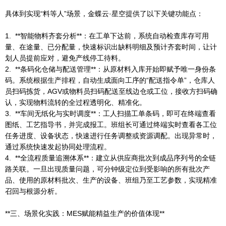
具体到实现“料等人”场景，金蝶云·星空提供了以下关键功能点：
1. **智能物料齐套分析**：在工单下达前，系统自动检查库存可用
量、在途量、已分配量，快速标识出缺料明细及预计齐套时间，让计
划人员提前应对，避免产线停工待料。
2. **条码化仓储与配送管理**：从原材料入库开始即赋予唯一身份条
码。系统根据生产排程，自动生成面向工序的“配送指令单”，仓库人
员扫码拣货，AGV或物料员扫码配送至线边仓或工位，接收方扫码确
认，实现物料流转的全过程透明化、精准化。
3. **车间无纸化与实时调度**：工人扫描工单条码，即可在终端查看
图纸、工艺指导书，并完成报工。班组长可通过终端实时查看各工位
任务进度、设备状态，快速进行任务调整或资源调配。出现异常时，
通过系统快速发起协同处理流程。
4. **全流程质量追溯体系**：建立从供应商批次到成品序列号的全链
路关联。一旦出现质量问题，可分钟级定位到受影响的所有批次产
品、使用的原材料批次、生产的设备、班组乃至工艺参数，实现精准
召回与根源分析。
**三、场景化实践：MES赋能精益生产的价值体现**