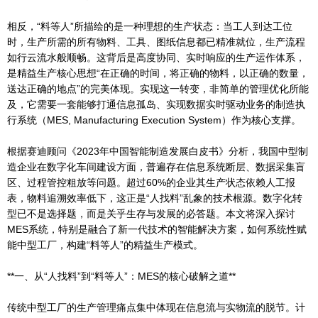
相反，“料等人”所描绘的是一种理想的生产状态：当工人到达工位
时，生产所需的所有物料、工具、图纸信息都已精准就位，生产流程
如行云流水般顺畅。这背后是高度协同、实时响应的生产运作体系，
是精益生产核心思想“在正确的时间，将正确的物料，以正确的数量，
送达正确的地点”的完美体现。实现这一转变，非简单的管理优化所能
及，它需要一套能够打通信息孤岛、实现数据实时驱动业务的制造执
行系统（MES, Manufacturing Execution System）作为核心支撑。
根据赛迪顾问《2023年中国智能制造发展白皮书》分析，我国中型制
造企业在数字化车间建设方面，普遍存在信息系统断层、数据采集盲
区、过程管控粗放等问题。超过60%的企业其生产状态依赖人工报
表，物料追溯效率低下，这正是“人找料”乱象的技术根源。数字化转
型已不是选择题，而是关乎生存与发展的必答题。本文将深入探讨
MES系统，特别是融合了新一代技术的智能解决方案，如何系统性赋
能中型工厂，构建“料等人”的精益生产模式。
**一、从“人找料”到“料等人”：MES的核心破解之道**
传统中型工厂的生产管理痛点集中体现在信息流与实物流的脱节。计