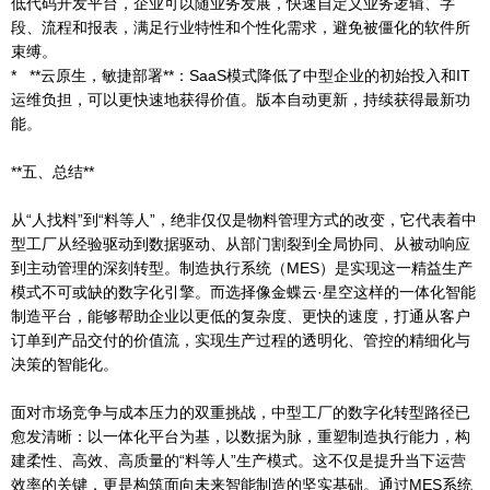
低代码开发平台，企业可以随业务发展，快速自定义业务逻辑、字
段、流程和报表，满足行业特性和个性化需求，避免被僵化的软件所
束缚。
* **云原生，敏捷部署**：SaaS模式降低了中型企业的初始投入和IT
运维负担，可以更快速地获得价值。版本自动更新，持续获得最新功
能。
**五、总结**
从“人找料”到“料等人”，绝非仅仅是物料管理方式的改变，它代表着中
型工厂从经验驱动到数据驱动、从部门割裂到全局协同、从被动响应
到主动管理的深刻转型。制造执行系统（MES）是实现这一精益生产
模式不可或缺的数字化引擎。而选择像金蝶云·星空这样的一体化智能
制造平台，能够帮助企业以更低的复杂度、更快的速度，打通从客户
订单到产品交付的价值流，实现生产过程的透明化、管控的精细化与
决策的智能化。
面对市场竞争与成本压力的双重挑战，中型工厂的数字化转型路径已
愈发清晰：以一体化平台为基，以数据为脉，重塑制造执行能力，构
建柔性、高效、高质量的“料等人”生产模式。这不仅是提升当下运营
效率的关键，更是构筑面向未来智能制造的坚实基础。通过MES系统