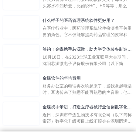
头雾水不知所云，比如说HC、HR等等，那么它
们是哪个英文单词的缩写呢？具体的含义又是什
么呢？
什么样子的医药管理系统软件更好用？
在医疗行业中，医药管理系统软件扮演着至关重
要的角色。它不仅能够提高药品管理的效率和准
确性，还能保障患者安全，同时符合法规要求。
一个好用的医药管理系统软件应具备以下特点。
签约！金蝶携手芯源微，助力半导体装备制造领
首先，系统的界面应直观易用，允许用户无障碍
先企业迈向世界
10月18日，在2023全球工业互联网大会期间，
地进行操作。 复杂的
沈阳芯源微电子设备股份有限公司（以下简
称“芯源微”）与金蝶软件（中国）有限公司（以
下简称“金蝶”）在辽宁沈阳签署战略合作协议。
金蝶软件的年均费用
此次合作，将基于金蝶云·星空，建设芯源微运
财务办公室的电话再次响起来了，当我拿起电话
营管控平台，从而实现公司产研一体化、业财一
时，耳边传来了熟悉不能再熟悉的声音啦，他就
体化，提升公司整体业务水平。
是金蝶服务人员的声音，以前只要是在使用金蝶
软件过程中遇到任何问题，我都可以获得金蝶服
金蝶携手帝迈，打造医疗器械行业信创数字化标
务人员的帮助，而这次电话铃声的响起，是因为
杆
近日，深圳市帝迈生物技术有限公司（以下简称
一年的使用时间已经到了。我们公司用的是金蝶
帝迈）数字化升级项目上线汇报会在深圳圆满召
KIS系列的标准版，一年的服务费是1000元/年。
开。帝迈携手金蝶软件（中国）有限公司（以下
刚看到这个1000元这个数字的时候，你是不是也
简称
法律声明
|
隐私政策