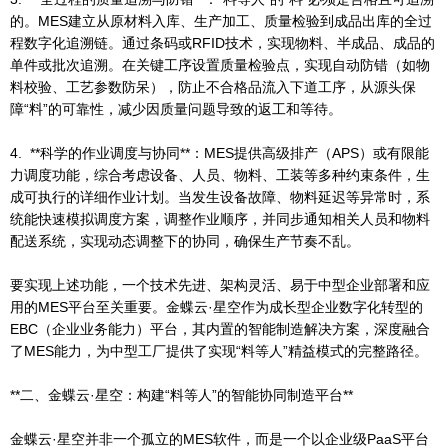
的。MES建立从原材料入库、生产加工、质量检验到成品出库的全过
程数字化追溯链。通过条码或RFID技术，实现物料、半成品、成品的
单件或批次追溯。在关键工序设置质量检验点，实现自动防错（如物
料校验、工艺参数防呆），防止不合格品流入下道工序，从源头保
障“料”的可靠性，减少因质量问题导致的返工和等待。
4. **科学的作业调度与协同**：MES提供高级排产（APS）或有限能
力调度功能，综合考虑设备、人员、物料、工装等多种约束条件，生
成可执行的详细作业计划。当发生设备故障、物料延迟等异常时，系
统能快速模拟调度方案，调整作业顺序，并同步通知相关人员和物料
配送系统，实现动态调整下的协同，确保生产节奏不乱。
要实现上述功能，一个技术先进、架构灵活、易于中型企业部署和应
用的MES平台至关重要。金蝶云·星空作为成长型企业数字化转型的
EBC（企业业务能力）平台，其内置的智能制造解决方案，深度融合
了MES能力，为中型工厂提供了实现“料等人”精益模式的完整路径。
**二、金蝶云·星空：构建“料等人”的智能协同制造平台**
金蝶云·星空并非一个孤立的MES软件，而是一个以企业级PaaS平台