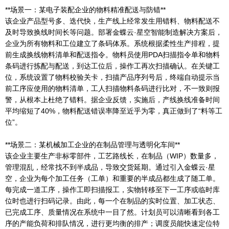
**场景一：某电子装配企业的物料精准配送与防错**
该企业产品型号多、迭代快，生产线上经常发生用错料、物料配送不
及时导致换线时间长等问题。部署金蝶云·星空智能制造解决方案后，
企业为所有物料和工位建立了条码体系。系统根据柔性生产排程，提
前生成换线物料清单和配送指令。物料员使用PDA扫描指令单和物料
条码进行拣配与配送，到达工位后，操作工再次扫描确认。在关键工
位，系统设置了物料校验关卡，扫描产品序列号后，终端自动提示当
前工序应使用的物料清单，工人扫描物料条码进行比对，不一致则报
警，从根本上杜绝了错料。据企业反馈，实施后，产线换线准备时间
平均缩短了40%，物料配送错误率降至近乎为零，真正做到了“料等工
位”。
**场景二：某机械加工企业的在制品管理与透明化车间**
该企业主要生产非标零部件，工艺路线长，在制品（WIP）数量多，
管理混乱，经常找不到半成品，导致交货延期。通过引入金蝶云·星
空，企业为每个加工任务（工单）和重要的半成品都生成了随工单。
每完成一道工序，操作工即扫描报工，实物转移至下一工序或临时库
位时也进行扫码记录。由此，每一个在制品的实时位置、加工状态、
已完成工序、质量情况在系统中一目了然。计划员可以清晰看到各工
序的产能负荷和排队情况，进行更均衡的排产；调度员能快速定位特