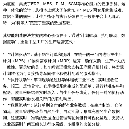
为底座，集成了ERP、MES、PLM、SCM等核心能力的云服务群。这
种一体化的设计，从根本上解决了传统“ERP+MES”两套系统集成难、
数据不通的痼疾，让生产指令与执行反馈在同一数据平台上无缝流
转，为“料等人”奠定了坚实的数据基础。
其智能制造解决方案的核心价值在于，通过“计划驱动、执行联动、数
据流动”，重塑中型工厂的生产运营范式：
* **计划驱动**：基于销售订单和预测，在统一的平台内进行主生产
计划（MPS）和物料需求计划（MRP）运算，确保采购、生产计划的
一致性。更关键的是，其车间管理模块支持工序级详细排程，将宏观
计划转化为可直接指导车间作业和物料配送的微观指令。
* **执行联动**：车间现场通过移动终端或工业平板，实时接收任
务、报工、反馈异常。仓库根据系统生成的配送单，进行精准备料和
配送。质量检验结果实时录入，与生产任务绑定。任何一处的执行动
作，都能实时触发相关部门的联动响应。
* **数据流动**：从订单到交付的所有业务数据，在生产制造、仓储
物流、质量管理等环节自然产生、自动汇聚，形成完整的生产数据
湖。这些实时、准确的数据通过管理驾驶舱进行可视化呈现，支持从
企业高层到车间班组长进行多层级、多维度的决策分析。