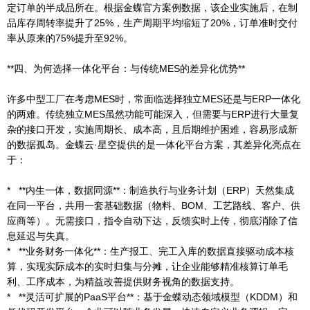
定订单的半成品所在。根据金蝶官方案例数据，该企业实施后，在制
品库存周转率提升了25%，生产周期平均缩短了20%，订单准时交付
率从原来的75%提升至92%。
**四、为何选择一体化平台：与传统MES的差异化优势**
许多中型工厂在考虑MES时，常面临选择独立MES还是与ERP一体化
的两难。传统独立MES虽然功能可能深入，但需要与ERP进行大量复
杂的接口开发，实施周期长、成本高，且后期维护困难，容易形成新
的数据孤岛。金蝶云·星空提供的是一体化平台方案，其差异化亮点在
于：
* **内生一体，数据同源**：制造执行与业务计划（ERP）天然集成
在同一平台，共用一套基础数据（物料、BOM、工艺路线、客户、供
应商等）。无需接口，指令自动下达，反馈实时上传，彻底消除了信
息延迟与失真。
* **业务财务一体化**：生产报工、完工入库的数据直接驱动成本核
算，实现实际成本的实时归集与分摊，让企业能够精准核算订单毛
利、工序成本，为精益改善提供财务视角的数据支持。
* **灵活可扩展的PaaS平台**：基于金蝶动态领域模型（KDDM）和