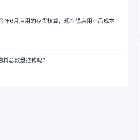
我们一起看看金蝶财
务软件的每年收费情
况吧！
，今年6月启用的存货核算，现在想启用产品成本
物料总数量挂钩吗？