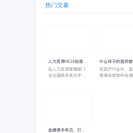
热门文章
人力资源HC计划是什
什么样子的医药管
么意思？
系统软件更好用？
在人力资源管理部门
在医疗行业中，医
会出现很多英文字母
管理系统软件扮演
让人一头雾水不知所
至关重要的角色。
云，比如说HC、HR
不仅能够提高药品
等等，那么它们是哪
理的效率和准确性
个英文单词的缩写
还能保障患者安全
呢？具体的含义又是
同时符合法规要求
什么呢？
一个好用的医药管
系统软件应具备以
特点。 首先，系统的
金蝶携手帝迈，打造
界面应直观易用，