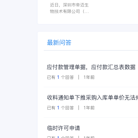
医疗器械行业信创数
近日，深圳市帝迈生
许用户无障碍地进
字化标杆
物技术有限公司（以
操作。 复杂的
下简称帝迈）数字化
升级项目上线汇报会
在深圳圆满召开。帝
迈携手金蝶软件（中
最新问答
国）有限公司（以下
简称
应付款管理单据，应付款汇总表数据
已有
1
个回答 | 1年前
收料通知单下推采购入库单单价无法
已有
1
个回答 | 1年前
临时许可申请