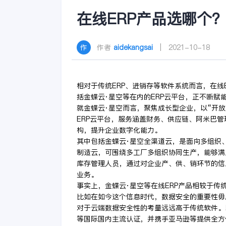
在线ERP产品选哪个
作者
aidekangsai
| 2021-10-18
相对于传统ERP、进销存等软件系统而言，在线
括金蝶云·星空等在内的ERP云平台，正不断
就金蝶云·星空而言，聚焦成长型企业，以“开
ERP云平台，服务涵盖财务、供应链、阿米巴
构，提升企业数字化能力。
其中包括金蝶云·星空全渠道云，是面向多组织
制造云，可围绕多工厂多组织协同生产，能够满
库存管理人员，通过对企业产、供、销环节的信
业务。
事实上，金蝶云·星空等在线ERP产品相较于传
比如在如今这个信息时代，数据安全的重要性毋
对于云端数据安全性的考量远远高于传统软件。以金蝶
等国际国内主流认证，并携手亚马逊等提供全方