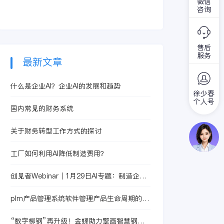
单、分批收款商品退
微信
票、采购收货单、采
择，因为网络办公会
咨询
回入库单、代管物资
购退回单以及受托代
更便利，而且在网络
入库单、代管物资出
销入库单、受托代销
办公的时候也能够呈
库单、盘盈单、盘亏
退回单等单据的新
现出更好的效果。那
单、其他入库单、其
增、修改、删除、审
售后
么金蝶云ERP是什么
他出库单、组合入库
服务
核、打印，实现直
产品呢？
最新文章
单、组合出库单、调
销、代销商品采购、
拨单等所有库存出入
生鲜农副产品收购等
库单据以处理委托代
什么是企业AI？企业AI的发展和趋势
多种业务；此外，还
徐少春
销、受托人销、代管
可以处理购入商品溢
个人号
商品、投资出入库、
国内常见的财务系统
余或短缺、进货退
工程或其他领用商品
出、进货退补价、购
削价和非正常损失、
货折扣和折让等异常
关于财务转型工作方式的探讨
商品调拨、商品调价
情况。
和锁库等多种业务。
工厂如何利用AI降低制造费用？
创见者Webinar｜1月29日AI专题：制造企
业“机遇焦虑”与“落地困境”怎么破
plm产品管理系统软件管理产品生命周期的能
力
“数字柳钢”再升级！金蝶助力擎画智慧钢铁