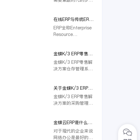
展的进程中，当下在
伐，响应时代与环境
线ERP渐成主流，与
的变化，才能长效发
传统ERP相比更具优
在线ERP与传统ERP
展。在当下快速发展
势。
该选哪个？金蝶云·
变化的背景下，信息
ERP全称Enterprise
星空适合哪些企业？
技术不断成熟并赋能
Resource
到企业管理当中，在
Planning，即企业资
线ERP便是信息技术
源计划系统。对于企
赋能企业管理的产
金蝶K/3 ERP零售解
业来说，ERP可以帮
物。
决方案仓存管理系统
助企业实现作业流程
金蝶K/3 ERP零售解
标准化、提高生产效
决方案仓存管理系
率、有效整合资源等
统，可按库存业务种
等。借助互联网、云
类划分，设置了采购
计算等前沿技术不断
关于金蝶K/3 ERP零
收货单、采购退回
创新，在线ERP由此
售解决方案的采购管
单、销售出库单、销
金蝶K/3 ERP零售解
应运而生。
理
售退回入库单、委托
决方案的采购管理系
代销出库单、委托代
统，包括业务处理、
销退回入库单、受托
单据核销、报表分
代销商品入库单、受
金蝶云ERP是什么产
析、系统维护四个模
托代销退回出库单、
品？
块，通过采购订单、
对于现代的企业来说
分批收款商品出库
收货通知单、采购发
网络办公是最好的选