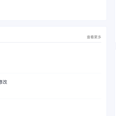
行
芯源微运营管控平
的响起，是因为一年
台，从而实现公司产
的使用时间已经到
研一体化、业财一体
了。我们公司用的是
化，提升公司整体业
金蝶KIS系列的标准
务水平。
版，一年的服务费是
1000元/年。刚看到
这个1000元这个数字
查看更多
的时候，你是不是也
觉得有点高了，但是
在一年的使用的过程
中还有金蝶后台提供
人工服务价值来说，
我们还是很划算的。
所以每年对金蝶软件
的采购已经成为我们
修改
公司的固定支出，我
们老板也是很机智
的，他总是说，跟人
力工作时间工作效率
比较，这1000元花费
太值啦！那么接下来