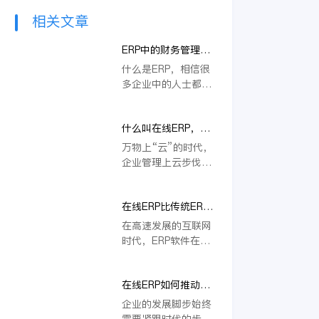
相关文章
ERP中的财务管理内
容
什么是ERP，相信很
多企业中的人士都有
所了解，其实，它就
是企业资源计划的简
什么叫在线ERP，金
称。当然，也有很多
蝶ERP云平台具备哪
人想了解ERP中的财
万物上“云”的时代，
些价值？
务管理内容。下面，
企业管理上云步伐加
不妨也给大家来做一
快，企业管理软件正
个简单的介绍，希望
加速崛起，国内厂商
大家能够有进一步的
在线ERP比传统ERP
更是抓住机会，以更
了解。
好在哪里？金蝶云·
多创新成果构建全新
在高速发展的互联网
星空怎么样？
的竞争格局，在线
时代，ERP软件在企
ERP由此获得更多关
业管理当中早已展现
注。其中，金蝶云·
出巨大价值，随着企
星空备受青睐。
在线ERP如何推动企
业需求与外部环境的
业数字化发展？金蝶
改变，ERP软件同样
企业的发展脚步始终
云·星空值得选吗？
处在一个不断创新发
需要紧跟时代的步