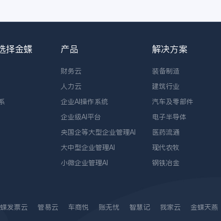
选择金蝶
产品
解决方案
财务云
装备制造
人力云
建筑行业
系
企业AI操作系统
汽车及零部件
企业级AI平台
电子半导体
央国企等大型企业管理AI
医药流通
大中型企业管理AI
现代农牧
小微企业管理AI
钢铁冶金
蝶发票云
管易云
车商悦
账无忧
智慧记
我家云
金蝶天燕