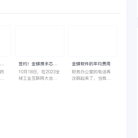
理
签约！金蝶携手芯源
金蝶软件的年均费用
微，助力半导体装备
药
10月18日，在2023全
财务办公室的电话再
制造领先企业迈向世
着
球工业互联网大会期
次响起来了，当我拿
界
它
间，沈阳芯源微电子
起电话时，耳边传来
管
设备股份有限公司
了熟悉不能再熟悉的
，
（以下简称“芯源
声音啦，他就是金蝶
，
微”）与金蝶软件（中
服务人员的声音，以
。
国）有限公司（以下
前只要是在使用金蝶
理
简称“金蝶”）在辽宁
软件过程中遇到任何
下
沈阳签署战略合作协
问题，我都可以获得
议。此次合作，将基
金蝶服务人员的帮
允
于金蝶云·星空，建设
助，而这次电话铃声