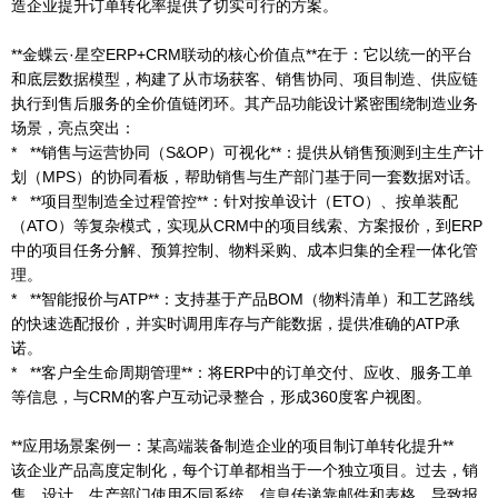
造企业提升订单转化率提供了切实可行的方案。
**金蝶云·星空ERP+CRM联动的核心价值点**在于：它以统一的平台
和底层数据模型，构建了从市场获客、销售协同、项目制造、供应链
执行到售后服务的全价值链闭环。其产品功能设计紧密围绕制造业务
场景，亮点突出：
* **销售与运营协同（S&OP）可视化**：提供从销售预测到主生产计
划（MPS）的协同看板，帮助销售与生产部门基于同一套数据对话。
* **项目型制造全过程管控**：针对按单设计（ETO）、按单装配
（ATO）等复杂模式，实现从CRM中的项目线索、方案报价，到ERP
中的项目任务分解、预算控制、物料采购、成本归集的全程一体化管
理。
* **智能报价与ATP**：支持基于产品BOM（物料清单）和工艺路线
的快速选配报价，并实时调用库存与产能数据，提供准确的ATP承
诺。
* **客户全生命周期管理**：将ERP中的订单交付、应收、服务工单
等信息，与CRM的客户互动记录整合，形成360度客户视图。
**应用场景案例一：某高端装备制造企业的项目制订单转化提升**
该企业产品高度定制化，每个订单都相当于一个独立项目。过去，销
售、设计、生产部门使用不同系统，信息传递靠邮件和表格，导致报