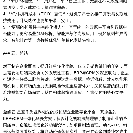
3. **用户体验统一**：用户在一个平台上工作，无需在不同系统间频
繁切换，学习成本低，操作效率高。
4. **总体拥有成本（TCO）更低**：避免了昂贵的接口开发与长期维
护费用，升级迭代也更加平滑、安全。
5. **更强的扩展性与智能化潜力**：基于统一的云原生平台和数据中
台能力，更容易叠加AI分析、智能推荐等高级应用，例如预测客户需
求、智能排产等，为持续优化订单转化率提供动力。
### 五、总结
对于制造企业而言，提升订单转化率绝非仅仅是销售部门的任务，而
是需要前后端高效协同的系统性工程。ERP与CRM的深度联动，正是
打通这一任督二脉的关键。它通过统一数据、拉通流程、建立智能承
诺机制，将市场的压力无损耗地传递至运营体系，又将运营的能力精
准地赋能给市场前端，从而构建起快速响应、可靠交付的核心竞争
力。
金蝶云·星空作为业界领先的成长型企业数字化平台，其原生的
ERP+CRM一体化解决方案，从设计之初就深刻理解了制造企业的协
同痛点。它通过场景化的功能设计，如项目制造管理、动态ATP、销
售运营协同看板等，将联动价值落到实处，并已在众多制造业客户中