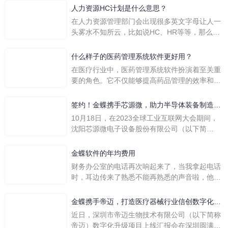
人力资源HC计划是什么意思？
在人力资源管理部门会出现很多英文字母让人一
头雾水不知所云，比如说HC、HR等等，那么它
们是哪个英文单词的缩写呢？具体的含义又是什
么呢？
什么样子的医药管理系统软件更好用？
在医疗行业中，医药管理系统软件扮演着至关重
要的角色。它不仅能够提高药品管理的效率和准
确性，还能保障患者安全，同时符合法规要求。
一个好用的医药管理系统软件应具备以下特点。
签约！金蝶携手芯源微，助力半导体装备制造领
首先，系统的界面应直观易用，允许用户无障碍
先企业迈向世界
10月18日，在2023全球工业互联网大会期间，
地进行操作。 复杂的
沈阳芯源微电子设备股份有限公司（以下简
称“芯源微”）与金蝶软件（中国）有限公司（以
下简称“金蝶”）在辽宁沈阳签署战略合作协议。
金蝶软件的年均费用
此次合作，将基于金蝶云·星空，建设芯源微运
财务办公室的电话再次响起来了，当我拿起电话
营管控平台，从而实现公司产研一体化、业财一
时，耳边传来了熟悉不能再熟悉的声音啦，他就
体化，提升公司整体业务水平。
是金蝶服务人员的声音，以前只要是在使用金蝶
软件过程中遇到任何问题，我都可以获得金蝶服
金蝶携手帝迈，打造医疗器械行业信创数字化标
务人员的帮助，而这次电话铃声的响起，是因为
杆
近日，深圳市帝迈生物技术有限公司（以下简称
一年的使用时间已经到了。我们公司用的是金蝶
帝迈）数字化升级项目上线汇报会在深圳圆满召