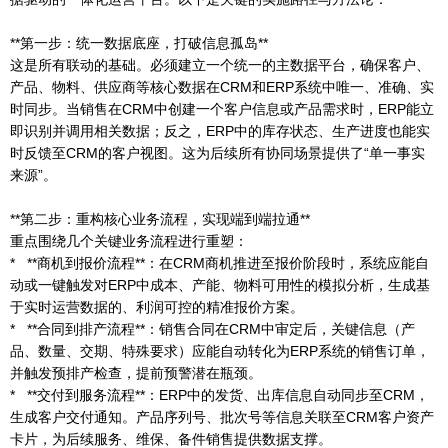
**第一步：统一数据底座，打破信息孤岛**
这是所有联动的基础。必须建立一个统一的主数据平台，确保客户、
产品、物料、供应商等核心数据在CRM和ERP系统中唯一、准确、实
时同步。当销售在CRM中创建一个客户信息或产品需求时，ERP能立
即识别并调用相关数据；反之，ERP中的库存状态、生产进度也能实
时反馈至CRM的客户视图。这为后续所有协同场景提供了“单一事实
来源”。
**第二步：重构核心业务流程，实现端到端拉通**
重点围绕几个关键业务流程进行重塑：
* **商机到报价流程**：在CRM商机推进至报价阶段时，系统应能自
动或一键触发对ERP中成本、产能、物料可用性的模拟分析，生成基
于实时运营数据的、利润可控的精准报价方案。
* **合同到排产流程**：销售合同在CRM中审定后，关键信息（产
品、数量、交期、特殊要求）应能自动转化为ERP系统的销售订单，
并触发预排产检查，提前预警潜在瓶颈。
* **交付到服务流程**：ERP中的发货、出库信息自动同步至CRM，
生成客户交付通知。产品序列号、批次号等信息关联至CRM客户资产
卡片，为后续服务、维保、备件销售提供数据支撑。