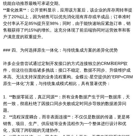
统能自动推荐最晚可承诺交期。
**量化效果**：公开资料显示，应用该方案后，该企业的库存周转率提
升了20%以上，因为销售可以优先消化现有库存或半成品；订单准时
交付率从不足85%提升至98%；同时，由于能快速响应紧急订单，销
售额获得了约15%的增长。这充分体现了前后端协同对运营效率和客
户满意度的双重提升。
### 四、为何选择原生一体化：与传统集成方案的差异化优势
许多企业曾尝试通过定制开发接口的方式连接独立的CRM和ERP软
件，但这往往面临诸多挑战：接口不稳定、数据不同步、升级维护成
本高、无法支持深度的业务流程重构。金蝶云·星空提供的“ERP+CRM
原生一体化”方案，与传统集成模式相比，具有显著优势：
1. **数据零延迟，真正同源**：所有业务数据产生于同一数据库，天
然一致，彻底杜绝了因接口同步失败或定时同步导致的数据差异问
题。
2. **流程深度耦合，而非表面连接**：不仅仅是数据的传递，更是将
销售、项目、生产、供应链等业务流程作为一个整体进行设计和优
化，实现了跨职能的无缝协作。