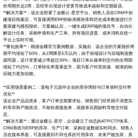
价周期长达2周，且经常出现设计变更导致成本超标和交期延误。
**解决方案**：该企业部署了金蝶云·星空平台。销售人员在CRM中创
建项目线索后，可直接调用ERP的标准模块库和历史成本数据进行方
案搭建与模拟报价。方案确认后，一键生成ERP端的项目号，自动分
解设计任务、采购申请和生产工单。所有项目进度、成本消耗在统一
平台上实时可视。
**量化效果**：根据金蝶官方案例数据，实施后，该企业的方案报价周
期平均缩短了60%，从2周降至5天以内；由于前端设计与后端制造数
据同源，设计变更减少率超过30%；项目订单从接单到交付的全周期
缩短了约25%，订单转化率显著提升，因为客户对其快速、精准的响
应能力更加信赖。
**应用场景案例二：某电子元器件企业的库存周转与订单准时交付率
优化**
该企业产品品类多，客户订单交期要求短。销售部门经常因不清楚实
时库存和产能状况，不敢轻易接急单，或接单后因缺料导致交付延
迟。
**解决方案**：通过金蝶云·星空，企业建立了动态的ATP/CTP体系。
CRM系统与ERP的库存、生产订单、采购在途数据实时同步。销售人
员在接单界面，可直观看到不同仓库的可用库存、未来产能负荷，系