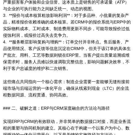
严重损害客户体验和企业信誉。这本质上是销售的可承诺量（ATP）
与企业的可执行能力之间缺乏统一、动态的视图。
3. **报价与成本核算粗放影响利润**：对于多品种、小批量的复杂产
品，精准报价依赖准确的成本核算。若CRM中的报价系统与ERP中的
实际物料成本、工时成本、制造费用更新不同步，可能导致报价过低
侵蚀利润，或报价过高失去竞争力。
4. **服务断层影响复购与增购**：订单交付并非终点。售后服务、产
品使用情况、客户反馈等信息沉淀在CRM中，但关于该订单的具体生
产批次、用料、工艺等数据则锁在ERP里。当客户提出质量追溯或维
保需求时，服务人员难以快速调取完整信息，影响问题解决效率，不
利于客户忠诚度的维护和二次销售。
这些痛点共同指向一个核心需求：制造企业需要一套能够无缝衔接前
端市场与后端运营的一体化平台，确保从线索到现金（LTC）的全流
程数据同源、流程贯通、协同高效。
### 二、破解之道：ERP与CRM深度融合的方法论与路径
实现ERP与CRM的有效联动，并非简单的数据接口对接，而是业务流
程的重塑与协同机制的建立。其核心在于构建一个以客户为中心、数
据驱动的一体化运营平台。以下是关键的实施路径与方法论：