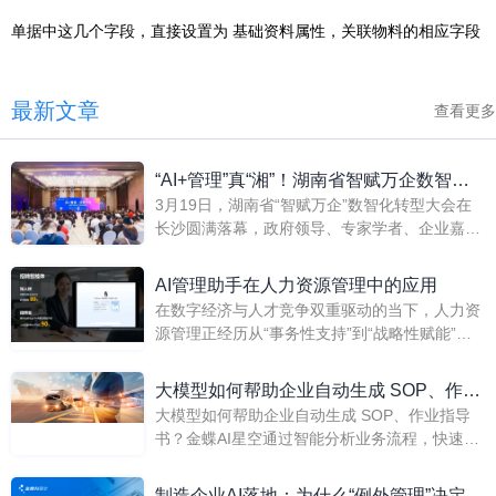
单据中这几个字段，直接设置为 基础资料属性，关联物料的相应字段
最新文章
查看更多
“AI+管理”真“湘”！湖南省智赋万企数智化
3月19日，湖南省“智赋万企”数智化转型大会在
转型大会圆满举行
长沙圆满落幕，政府领导、专家学者、企业嘉宾
等千余人共同参与这场“AI+管理”盛会，共商AI时
代数智化转型新路径，共享企业转型最佳实践，
AI管理助手在人力资源管理中的应用
共建智能管理不凡未来！
在数字经济与人才竞争双重驱动的当下，人力资
源管理正经历从“事务性支持”到“战略性赋能”的
深刻变革。传统HR模式依赖人工操作与经验判
断，难以应对海量数据、快速招聘与个性化员工
大模型如何帮助企业自动生成 SOP、作业
需求的挑战。而AI管理助手的崛起，正通过“感
大模型如何帮助企业自动生成 SOP、作业指导
指导书？
知-分析-决策-优化”的智能闭环，重构人力资源
书？金蝶AI星空通过智能分析业务流程，快速生
管理的底层逻辑，成为推动企业人才战略升级的
成标准化文档，提升操作规范性与执行效率。
核心引擎。
制造企业AI落地：为什么“例外管理”决定敏