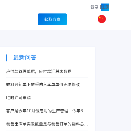
登录
|
注册
获取方案
最新问答
应付款管理单据，应付款汇总表数据
收料通知单下推采购入库单单价无法修改
临时许可申请
客户是去年10月份启用的生产管理，今年6月
启用的存货核算，现在想启用产品成本核算
销售出库单实发数量是与销售订单的物料总数
量挂钩吗？