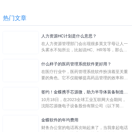
热门文章
人力资源HC计划是什么意思？
在人力资源管理部门会出现很多英文字母让人一
头雾水不知所云，比如说HC、HR等等，那么它
们是哪个英文单词的缩写呢？具体的含义又是什
么呢？
什么样子的医药管理系统软件更好用？
在医疗行业中，医药管理系统软件扮演着至关重
要的角色。它不仅能够提高药品管理的效率和准
确性，还能保障患者安全，同时符合法规要求。
一个好用的医药管理系统软件应具备以下特点。
签约！金蝶携手芯源微，助力半导体装备制造领
首先，系统的界面应直观易用，允许用户无障碍
先企业迈向世界
10月18日，在2023全球工业互联网大会期间，
地进行操作。 复杂的
沈阳芯源微电子设备股份有限公司（以下简
称“芯源微”）与金蝶软件（中国）有限公司（以
下简称“金蝶”）在辽宁沈阳签署战略合作协议。
金蝶软件的年均费用
此次合作，将基于金蝶云·星空，建设芯源微运
财务办公室的电话再次响起来了，当我拿起电话
营管控平台，从而实现公司产研一体化、业财一