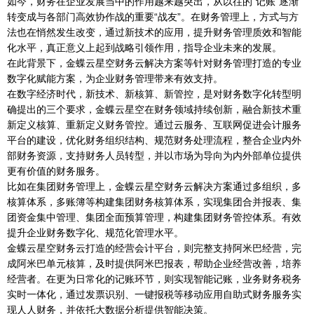
如今，财务在企业发展当中的作用越来越突出，从以往的“记账”逐渐
转变成与各部门高效协作战的重要“战友”。在财务管理上，方式与方
法也在悄然发生改变，通过新技术的应用，提升财务管理质效和智能
化水平，真正意义上起到战略引领作用，指导企业未来的发展。
在此背景下，金蝶云星空财务云解决方案等针对财务管理打造的专业
数字化赋能方案，为企业财务管理带来有效支持。
在数字经济时代，新技术、新核算、新管控，是对财务数字化转型明
确提出的三个要求，金蝶云星空在财务领域持续创新，融合新技术重
新定义核算、重新定义财务管控。通过云服务、互联网促进会计服务
平台的建设，优化财务组织结构、规范财务处理流程，整合企业内外
部财务资源，支持财务人员转型，并以市场为导向为内外部单位提供
更有价值的财务服务。
比如在集团财务管理上，金蝶云星空财务云解决方案通过多组织，多
核算体系，多账簿等构建集团财务核算体系，实现集团合并报表、集
团资金集中管理、集团全面预算管理，构建集团财务管控体系。有效
提升企业财务数字化、规范化管理水平。
金蝶云星空财务云打造的经营会计平台，则完整支持阿米巴经营，完
成阿米巴单元核算，及时提供阿米巴报表，帮助企业经营改善，培养
经营者。在更为日常化的记账环节，则实现智能记账，业务财务税务
实时一体化，通过发票识别、一键报税等移动应用自助式财务服务实
现人人财务，并依托大数据分析提供智能决策。