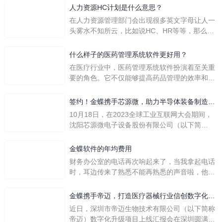
人力资源HC计划是什么意思？
在人力资源管理部门会出现很多英文字母让人一
头雾水不知所云，比如说HC、HR等等，那么它
们是哪个英文单词的缩写呢？具体的含义又是什
么呢？
什么样子的医药管理系统软件更好用？
在医疗行业中，医药管理系统软件扮演着至关重
要的角色。它不仅能够提高药品管理的效率和准
确性，还能保障患者安全，同时符合法规要求。
一个好用的医药管理系统软件应具备以下特点。
签约！金蝶携手芯源微，助力半导体装备制造领
首先，系统的界面应直观易用，允许用户无障碍
先企业迈向世界
10月18日，在2023全球工业互联网大会期间，
地进行操作。 复杂的
沈阳芯源微电子设备股份有限公司（以下简
称“芯源微”）与金蝶软件（中国）有限公司（以
下简称“金蝶”）在辽宁沈阳签署战略合作协议。
金蝶软件的年均费用
此次合作，将基于金蝶云·星空，建设芯源微运
财务办公室的电话再次响起来了，当我拿起电话
营管控平台，从而实现公司产研一体化、业财一
时，耳边传来了熟悉不能再熟悉的声音啦，他就
体化，提升公司整体业务水平。
是金蝶服务人员的声音，以前只要是在使用金蝶
软件过程中遇到任何问题，我都可以获得金蝶服
金蝶携手帝迈，打造医疗器械行业信创数字化标
务人员的帮助，而这次电话铃声的响起，是因为
杆
近日，深圳市帝迈生物技术有限公司（以下简称
一年的使用时间已经到了。我们公司用的是金蝶
帝迈）数字化升级项目上线汇报会在深圳圆满召