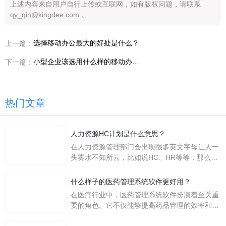
上述内容来自用户自行上传或互联网，如有版权问题，请联系
qy_qin@kingdee.com 。
选择移动办公最大的好处是什么？
上一篇：
小型企业该选用什么样的移动办公软件？
下一篇：
热门文章
人力资源HC计划是什么意思？
在人力资源管理部门会出现很多英文字母让人一
头雾水不知所云，比如说HC、HR等等，那么它
们是哪个英文单词的缩写呢？具体的含义又是什
么呢？
什么样子的医药管理系统软件更好用？
在医疗行业中，医药管理系统软件扮演着至关重
要的角色。它不仅能够提高药品管理的效率和准
确性，还能保障患者安全，同时符合法规要求。