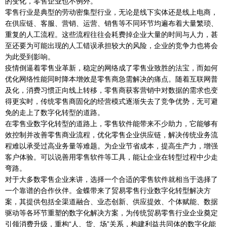
的变化，零售企业也不例外。
零售行业是典型的劳动密集型行业，无论是线下实体还是线上电商，
在供应链、客服、营销、运营、销售等不同环节均遍布着大量繁琐、
重复的人工流程。这些流程往往会耗费掉企业大量的时间与人力，甚
至还要为可能出现的人工错误承担较大的风险，企业的竞争力也将会
为此受到影响。
疫情倒逼着零售业革新，稳定的网络成了零售业致胜的法宝，而如何
优化网络性能同时降本增效是零售商急需解决的痛点。随着互联网普
及化，消费习惯正向线上转移，零售商获客营销中对数据的需求也变
得更实时，传统零售商固化的经营模式逐渐失去了竞争优势，无可避
免的走上了数字化转型的道路。
在零售业数字化转型的道路上，零售软件能带来不少助力，它能够有
效控制并改善零售商业流程，优化零售企业供应链，解决传统业务流
程难以承受过高业务量等难题。为企业节省成本，提高生产力，增强
客户体验。可以说善用零售软件等工具，能让企业在转型过程中少走
弯路。
对于大多数零售企业来讲，选择一个合适的零售软件就相当于选择了
一个靠谱的合作伙伴。金蝶带来了贸易零售行业数字化转型解决方
案，其提供包括全渠道融合、业态创新、供应提效、个体赋能、数据
驱动等各环节重塑的数字化解决方案，为传统贸易零售行业企业奠定
引领消费升级，重构“人、货、场”关系，构建利益共同体的数字化能