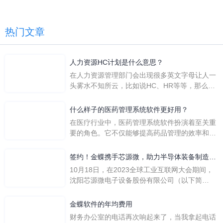
热门文章
人力资源HC计划是什么意思？
在人力资源管理部门会出现很多英文字母让人一
头雾水不知所云，比如说HC、HR等等，那么它
们是哪个英文单词的缩写呢？具体的含义又是什
么呢？
什么样子的医药管理系统软件更好用？
在医疗行业中，医药管理系统软件扮演着至关重
要的角色。它不仅能够提高药品管理的效率和准
确性，还能保障患者安全，同时符合法规要求。
一个好用的医药管理系统软件应具备以下特点。
签约！金蝶携手芯源微，助力半导体装备制造领
首先，系统的界面应直观易用，允许用户无障碍
先企业迈向世界
10月18日，在2023全球工业互联网大会期间，
地进行操作。 复杂的
沈阳芯源微电子设备股份有限公司（以下简
称“芯源微”）与金蝶软件（中国）有限公司（以
下简称“金蝶”）在辽宁沈阳签署战略合作协议。
金蝶软件的年均费用
此次合作，将基于金蝶云·星空，建设芯源微运
财务办公室的电话再次响起来了，当我拿起电话
营管控平台，从而实现公司产研一体化、业财一