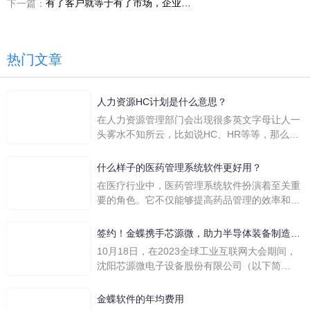
有了客户就等于有了市场，企业做好客户关系管理至关重要
下一篇：
热门文章
人力资源HC计划是什么意思？
在人力资源管理部门会出现很多英文字母让人一
头雾水不知所云，比如说HC、HR等等，那么它
们是哪个英文单词的缩写呢？具体的含义又是什
么呢？
什么样子的医药管理系统软件更好用？
在医疗行业中，医药管理系统软件扮演着至关重
要的角色。它不仅能够提高药品管理的效率和准
确性，还能保障患者安全，同时符合法规要求。
一个好用的医药管理系统软件应具备以下特点。
签约！金蝶携手芯源微，助力半导体装备制造领
首先，系统的界面应直观易用，允许用户无障碍
先企业迈向世界
10月18日，在2023全球工业互联网大会期间，
地进行操作。 复杂的
沈阳芯源微电子设备股份有限公司（以下简
称“芯源微”）与金蝶软件（中国）有限公司（以
下简称“金蝶”）在辽宁沈阳签署战略合作协议。
金蝶软件的年均费用
此次合作，将基于金蝶云·星空，建设芯源微运