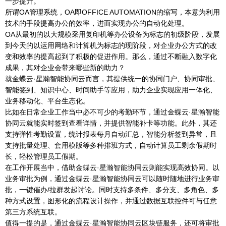
一步提升。
所谓OA管理系统，OA即OFFICE AUTOMATION的缩写，本意为利用
技术的手段提高办公的效率，进而实现办公的自动化处理。
OA从最初的以大规模采用复印机等办公设备为标志的初级阶段，发展
到今天的以运用网络和计算机为标志的现阶段，对企业办公方式的改
变和效率的提高起到了积极的促进作用。那么，通过不断融入数字化
成果，其对企业会带来哪些新的助力？
就金蝶云·星瀚智能协同云而言，其提供统一的协同门户、协同审批、
智能签到、知识中心、时间助手等应用，助力企业实现应用一体化、
业务移动化、平台生态化。
比如在日常企业工作当中必不可少的考勤环节，通过金蝶云·星瀚智能
协同云就能实时签到查看详情，并提供智能补卡等功能。此外，其还
支持弹性考勤设置，统计报表每月自动汇总，智能分析签到异常，且
支持批量处理、套用模版等多种排班方式，自动计算员工剩余假期时
长，轻松管理员工假期。
在工作开展当中，借助金蝶云·星瀚智能协同云则能实现高效协同。以
业务审批为例，通过金蝶云·星瀚智能协同云可以随时随地进行业务审
批，一键催办/拉群发起讨论。同时支持多条件、多分支、多角色、多
种方式设置，图形化的流程设计操作，并通过数据互联控件可与任意
第三方系统互联。
值得一提的是，通过金蝶云·星瀚智能协同云区块链服务，还可将审批