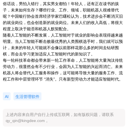
俗话说，男怕入错行，其实男女都怕！年轻人，还有正在读书的孩
子，未来如何生存？哪些行业、工作、领域，职能机器人很难替代
呢？中国银行协会首席经济学家巴曙松认为，技术进步会不断消灭旧
的就业岗位，也会创造新的就业岗位。未来人们的收入高低，将很大
程度上取决于能否和机器人默契配合。
随着人工智能的不断发展，人工智能对于就业的影响会表现得越来越
明显。当人工智能不断击败最优秀的人类围棋选手时，我们就可以预
计，未来的年轻人可能就不会像以前那样花那么多的时间去钻研围
棋，而会去学习更加适应人工智能时代的新知识了。
每一轮科技革命都会带来新一轮工作革命，人工智能将大量淘汰传统
劳动力，很显然会有不少行业，会因为人工智能的兴起而消亡。未来
机器人将会替代人工服务和操作，这可能将导致大量的服务工作、流
程工作和中层管理环节 “消失”。只有新型劳动力才能适应智能时代。
AI
生活管理软件
上述内容来自用户自行上传或互联网，如有版权问题，请联系
qy_qin@kingdee.com 。