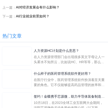
AI对经济发展会有什么影响？
上一篇：
AI行业就业前景如何？
下一篇：
热门文章
人力资源HC计划是什么意思？
在人力资源管理部门会出现很多英文字母让人一
头雾水不知所云，比如说HC、HR等等，那么它
们是哪个英文单词的缩写呢？具体的含义又是什
么呢？
什么样子的医药管理系统软件更好用？
在医疗行业中，医药管理系统软件扮演着至关重
要的角色。它不仅能够提高药品管理的效率和准
确性，还能保障患者安全，同时符合法规要求。
一个好用的医药管理系统软件应具备以下特点。
签约！金蝶携手芯源微，助力半导体装备制造领
首先，系统的界面应直观易用，允许用户无障碍
先企业迈向世界
10月18日，在2023全球工业互联网大会期间，
地进行操作。 复杂的
沈阳芯源微电子设备股份有限公司（以下简