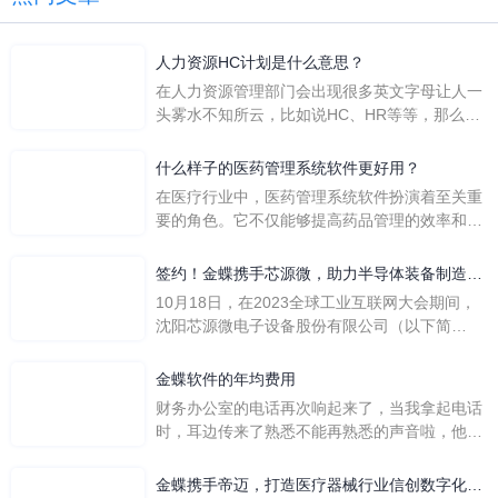
人力资源HC计划是什么意思？
在人力资源管理部门会出现很多英文字母让人一
头雾水不知所云，比如说HC、HR等等，那么它
们是哪个英文单词的缩写呢？具体的含义又是什
么呢？
什么样子的医药管理系统软件更好用？
在医疗行业中，医药管理系统软件扮演着至关重
要的角色。它不仅能够提高药品管理的效率和准
确性，还能保障患者安全，同时符合法规要求。
一个好用的医药管理系统软件应具备以下特点。
签约！金蝶携手芯源微，助力半导体装备制造领
首先，系统的界面应直观易用，允许用户无障碍
先企业迈向世界
10月18日，在2023全球工业互联网大会期间，
地进行操作。 复杂的
沈阳芯源微电子设备股份有限公司（以下简
称“芯源微”）与金蝶软件（中国）有限公司（以
下简称“金蝶”）在辽宁沈阳签署战略合作协议。
金蝶软件的年均费用
此次合作，将基于金蝶云·星空，建设芯源微运
财务办公室的电话再次响起来了，当我拿起电话
营管控平台，从而实现公司产研一体化、业财一
时，耳边传来了熟悉不能再熟悉的声音啦，他就
体化，提升公司整体业务水平。
是金蝶服务人员的声音，以前只要是在使用金蝶
软件过程中遇到任何问题，我都可以获得金蝶服
金蝶携手帝迈，打造医疗器械行业信创数字化标