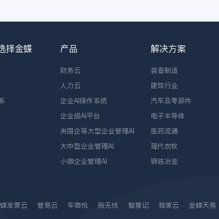
选择金蝶
产品
解决方案
财务云
装备制造
人力云
建筑行业
系
企业AI操作系统
汽车及零部件
企业级AI平台
电子半导体
央国企等大型企业管理AI
医药流通
大中型企业管理AI
现代农牧
小微企业管理AI
钢铁冶金
蝶发票云
管易云
车商悦
账无忧
智慧记
我家云
金蝶天燕