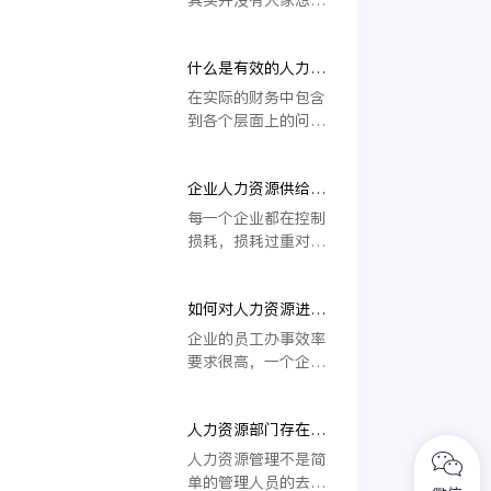
源的招聘与选拔的相
它对公司有多重要也
尤其是在人力资源规
的那么复杂，能够成
关事项，希望能够给
就不言而喻了。那么
划方面会更加的重
为一家企业的人力资
大家带来一些帮助。
作为从事人力资源管
要，在这个方面所涉
什么是有效的人力资
源，对企业的了解程
理的工作人员来说，
及到的内容也更多，
源
度一定是全面而深入
在实际的财务中包含
帮助企业如何如何制
下面我们来了解一下
的。只有人力资源管
到各个层面上的问
定完善的人力资源计
进行人力资源规划的
理者对企业的各个方
题，现在的企业对财
划呢？这确实是一个
步骤。
面都十分了解，才能
务的要求很高，所以
非常重要的问题，因
够把企业的人管好。
企业人力资源供给与
企业在财务上一定要
此今天我们就这一问
需求平衡
注意到各个方面的问
每一个企业都在控制
题来看一下。
题，才能够为企业带
损耗，损耗过重对企
来更大的助力。而企
业的发展是很不利
业的人力资源对企业
的，因此企业在招聘
的助力 也会更大，
如何对人力资源进行
人才的时候也会有很
那么什么是有效的人
分析？
大的规定，而这个人
企业的员工办事效率
力资源呢？
才的规定所涉及到的
要求很高，一个企业
内容还不少，所以在
在招聘员工的时候对
具体的招聘中也会更
员工的办事效率会有
加的注意到企业的需
人力资源部门存在的
很高的要求，员工的
要，而企业人力资源
意义是什么？
办事效率决定了员工
人力资源管理不是简
供给与需求平衡是非
对企业的贡献，因此
单的管理人员的去与