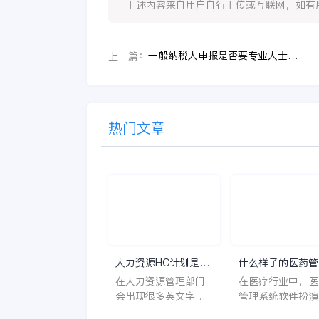
上述内容来自用户自行上传或互联网，如有版权问题
一般纳税人申报是否要专业人士进行
上一篇：
热门文章
人力资源HC计划是什
什么样子的医药管
么意思？
系统软件更好用？
在人力资源管理部门
在医疗行业中，医
会出现很多英文字母
管理系统软件扮演
让人一头雾水不知所
至关重要的角色。