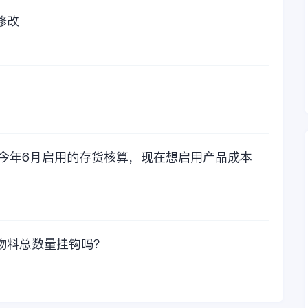
所以每年对金蝶软件
的采购已经成为我们
修改
公司的固定支出，我
们老板也是很机智
的，他总是说，跟人
力工作时间工作效率
比较，这1000元花费
太值啦！那么接下来
我们一起看看金蝶财
务软件的每年收费情
况吧！
，今年6月启用的存货核算，现在想启用产品成本
物料总数量挂钩吗？