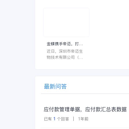
云，比如说HC、HR
不仅能够提高药品
等等，那么它们是哪
理的效率和准确性
个英文单词的缩写
还能保障患者安全
呢？具体的含义又是
同时符合法规要求
什么呢？
一个好用的医药管
系统软件应具备以
特点。 首先，系统的
金蝶携手帝迈，打造
界面应直观易用，
医疗器械行业信创数
近日，深圳市帝迈生
许用户无障碍地进
字化标杆
物技术有限公司（以
操作。 复杂的
下简称帝迈）数字化
升级项目上线汇报会
在深圳圆满召开。帝
迈携手金蝶软件（中
最新问答
国）有限公司（以下
简称
应付款管理单据，应付款汇总表数据
已有
1
个回答 | 1年前