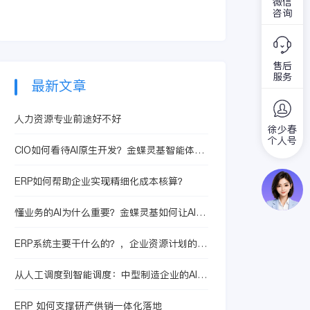
常有必要的。
微信
企业在选择员工的时
留那么简单，它关乎
咨询
候要求都很高，而人
到企业能否高效、持
力资源部门就起到了
续的长远发展。
很大的作用，这个部
门是负责员工招聘的
售后
服务
工作，因此对一个员
最新文章
工的招聘和考核都要
看人力资源部门的技
人力资源专业前途好不好
能，那么如何对人力
徐少春
资源进行分析呢？
个人号
CIO如何看待AI原生开发？金蝶灵基智能体开
发适合哪些场景
ERP如何帮助企业实现精细化成本核算？
懂业务的AI为什么重要？金蝶灵基如何让AI进
入企业真实工作
ERP系统主要干什么的？，企业资源计划的核
心功能解析
从人工调度到智能调度：中型制造企业的AI升
级路径
ERP 如何支撑研产供销一体化落地