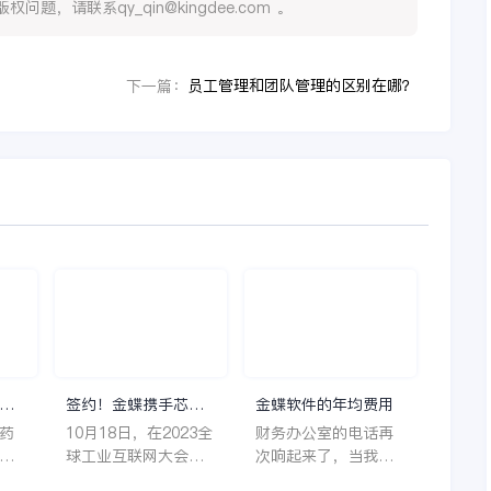
，请联系qy_qin@kingdee.com 。
员工管理和团队管理的区别在哪？
下一篇：
理
签约！金蝶携手芯源
金蝶软件的年均费用
微，助力半导体装备
药
10月18日，在2023全
财务办公室的电话再
制造领先企业迈向世
着
球工业互联网大会期
次响起来了，当我拿
界
它
间，沈阳芯源微电子
起电话时，耳边传来