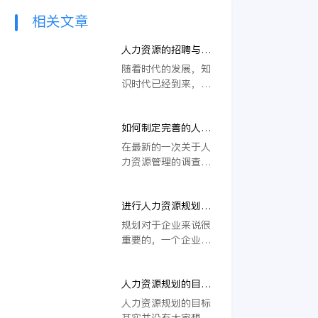
相关文章
人力资源的招聘与选
拔
随着时代的发展，知
识时代已经到来，人
们越来越意识“企业
之间的竞争，其实很
如何制定完善的人力
大程度上是人才的竞
资源计划
争”。因此，对于一
在最新的一次关于人
个企业而言，能否通
力资源管理的调查显
过人力资源的招聘与
示，人力资源管理在
选拔，寻求到适合自
企业中占据的地位越
己企业的员工，以此
进行人力资源规划的
来越重要，并且越是
来使得自己的企业拥
步骤
经济发展迅速的企业
规划对于企业来说很
有竞争力。因此，我
对于人力资源管理这
重要的，一个企业想
们说人力资源的招聘
一部门重视的程度就
要发展的更好就要做
与选拔对于一个企业
越好，通过数据显
好规划，当然在规划
来说是非常重要。基
示，企业的发展程度
人力资源规划的目标
的时候也要看实际的
于此，今天我们就来
同人力资源的开发管
是什么？
内容和项目，才能够
人力资源规划的目标
了解一下关于人力资
理是成正比的，所以
提供更专业的帮助。
其实并没有大家想象