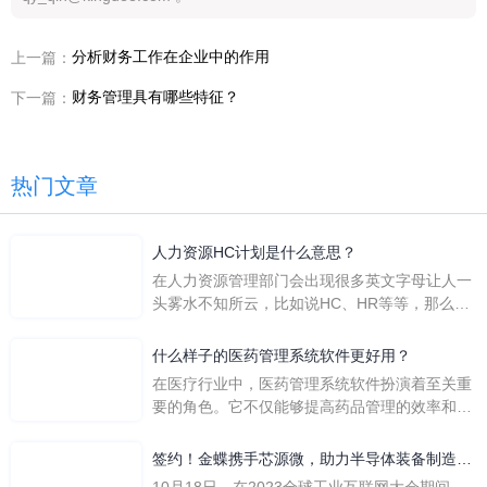
分析财务工作在企业中的作用
上一篇：
财务管理具有哪些特征？
下一篇：
热门文章
人力资源HC计划是什么意思？
在人力资源管理部门会出现很多英文字母让人一
头雾水不知所云，比如说HC、HR等等，那么它
们是哪个英文单词的缩写呢？具体的含义又是什
么呢？
什么样子的医药管理系统软件更好用？
在医疗行业中，医药管理系统软件扮演着至关重
要的角色。它不仅能够提高药品管理的效率和准
确性，还能保障患者安全，同时符合法规要求。
一个好用的医药管理系统软件应具备以下特点。
签约！金蝶携手芯源微，助力半导体装备制造领
首先，系统的界面应直观易用，允许用户无障碍
先企业迈向世界
10月18日，在2023全球工业互联网大会期间，