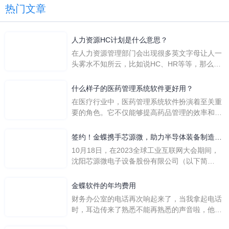
热门文章
人力资源HC计划是什么意思？
在人力资源管理部门会出现很多英文字母让人一
头雾水不知所云，比如说HC、HR等等，那么它
们是哪个英文单词的缩写呢？具体的含义又是什
么呢？
什么样子的医药管理系统软件更好用？
在医疗行业中，医药管理系统软件扮演着至关重
要的角色。它不仅能够提高药品管理的效率和准
确性，还能保障患者安全，同时符合法规要求。
一个好用的医药管理系统软件应具备以下特点。
签约！金蝶携手芯源微，助力半导体装备制造领
首先，系统的界面应直观易用，允许用户无障碍
先企业迈向世界
10月18日，在2023全球工业互联网大会期间，
地进行操作。 复杂的
沈阳芯源微电子设备股份有限公司（以下简
称“芯源微”）与金蝶软件（中国）有限公司（以
下简称“金蝶”）在辽宁沈阳签署战略合作协议。
金蝶软件的年均费用
此次合作，将基于金蝶云·星空，建设芯源微运
财务办公室的电话再次响起来了，当我拿起电话
营管控平台，从而实现公司产研一体化、业财一
时，耳边传来了熟悉不能再熟悉的声音啦，他就
体化，提升公司整体业务水平。
是金蝶服务人员的声音，以前只要是在使用金蝶