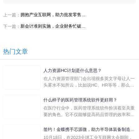
拥抱产业互联网，助力批发零售业转型
上一篇：
新会计准则实施，企业财务忙破头？精斗云帮你忙！
下一篇：
热门文章
人力资源HC计划是什么意思？
在人力资源管理部门会出现很多英文字母让人一
头雾水不知所云，比如说HC、HR等等，那么它
们是哪个英文单词的缩写呢？具体的含义又是什
么呢？
什么样子的医药管理系统软件更好用？
在医疗行业中，医药管理系统软件扮演着至关重
要的角色。它不仅能够提高药品管理的效率和准
确性，还能保障患者安全，同时符合法规要求。
一个好用的医药管理系统软件应具备以下特点。
签约！金蝶携手芯源微，助力半导体装备制造领
首先，系统的界面应直观易用，允许用户无障碍
先企业迈向世界
10月18日，在2023全球工业互联网大会期间，