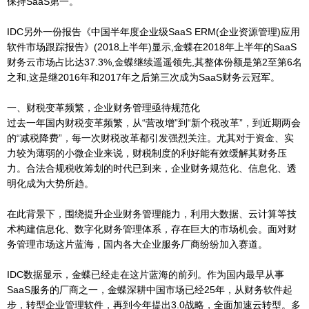
保持SaaS第一。
IDC另外一份报告《中国半年度企业级SaaS ERM(企业资源管理)应用
软件市场跟踪报告》(2018上半年)显示,金蝶在2018年上半年的SaaS
财务云市场占比达37.3%,金蝶继续遥遥领先,其整体份额是第2至第6名
之和,这是继2016年和2017年之后第三次成为SaaS财务云冠军。
一、财税变革频繁，企业财务管理亟待规范化
过去一年国内财税变革频繁，从“营改增”到“新个税改革”，到近期两会
的“减税降费”，每一次财税改革都引发强烈关注。尤其对于资金、实
力较为薄弱的小微企业来说，财税制度的利好能有效缓解其财务压
力。合法合规税收筹划的时代已到来，企业财务规范化、信息化、透
明化成为大势所趋。
在此背景下，围绕提升企业财务管理能力，利用大数据、云计算等技
术构建信息化、数字化财务管理体系，存在巨大的市场机会。面对财
务管理市场这片蓝海，国内各大企业服务厂商纷纷加入赛道。
IDC数据显示，金蝶已经走在这片蓝海的前列。作为国内最早从事
SaaS服务的厂商之一，金蝶深耕中国市场已经25年，从财务软件起
步，转型企业管理软件，再到今年提出3.0战略，全面加速云转型。多