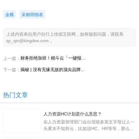
金蝶
采购明细表
上述内容来自用户自行上传或互联网，如有版权问题，请联系
qy_qin@kingdee.com 。
财务拒绝加班！精斗云「一键报税」火辣来袭！！
上一篇：
揭秘 | 没有无缘无故的顶尖品牌，巴黎贝甜背后的管理之道
下一篇：
热门文章
人力资源HC计划是什么意思？
在人力资源管理部门会出现很多英文字母让人一
头雾水不知所云，比如说HC、HR等等，那么它
们是哪个英文单词的缩写呢？具体的含义又是什