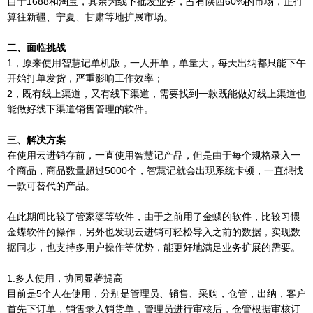
自于1688和淘宝，其余为线下批发业务，占有陕西60%的市场，正打
算往新疆、宁夏、甘肃等地扩展市场。
二、面临挑战
1，原来使用智慧记单机版，一人开单，单量大，每天出纳都只能下午
开始打单发货，严重影响工作效率；
2，既有线上渠道，又有线下渠道，需要找到一款既能做好线上渠道也
能做好线下渠道销售管理的软件。
三、解决方案
在使用云进销存前，一直使用智慧记产品，但是由于每个规格录入一
个商品，商品数量超过5000个，智慧记就会出现系统卡顿，一直想找
一款可替代的产品。
在此期间比较了管家婆等软件，由于之前用了金蝶的软件，比较习惯
金蝶软件的操作，另外也发现云进销可轻松导入之前的数据，实现数
据同步，也支持多用户操作等优势，能更好地满足业务扩展的需要。
1.多人使用，协同显著提高
目前是5个人在使用，分别是管理员、销售、采购，仓管，出纳，客户
首先下订单，销售录入销货单，管理员进行审核后，仓管根据审核订