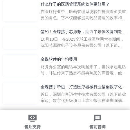
么呢？
什么样子的医药管理系统软件更好用？
在医疗行业中，医药管理系统软件扮演着至关重
要的角色。它不仅能够提高药品管理的效率和准
确性，还能保障患者安全，同时符合法规要求。
一个好用的医药管理系统软件应具备以下特点。
签约！金蝶携手芯源微，助力半导体装备制造领
首先，系统的界面应直观易用，允许用户无障碍
先企业迈向世界
10月18日，在2023全球工业互联网大会期间，
地进行操作。 复杂的
沈阳芯源微电子设备股份有限公司（以下简
称“芯源微”）与金蝶软件（中国）有限公司（以
下简称“金蝶”）在辽宁沈阳签署战略合作协议。
金蝶软件的年均费用
此次合作，将基于金蝶云·星空，建设芯源微运
财务办公室的电话再次响起来了，当我拿起电话
营管控平台，从而实现公司产研一体化、业财一
时，耳边传来了熟悉不能再熟悉的声音啦，他就
体化，提升公司整体业务水平。
是金蝶服务人员的声音，以前只要是在使用金蝶
软件过程中遇到任何问题，我都可以获得金蝶服
金蝶携手帝迈，打造医疗器械行业信创数字化标
务人员的帮助，而这次电话铃声的响起，是因为
杆
近日，深圳市帝迈生物技术有限公司（以下简称
一年的使用时间已经到了。我们公司用的是金蝶
帝迈）数字化升级项目上线汇报会在深圳圆满召
KIS系列的标准版，一年的服务费是1000元/年。
开。帝迈携手金蝶软件（中国）有限公司（以下
刚看到这个1000元这个数字的时候，你是不是也
简称
法律声明
|
隐私政策
觉得有点高了，但是在一年的使用的过程中还有
©2026金蝶软件（中国）有限公司
粤ICP备05041751号
金蝶后台提供人工服务价值来说，我们还是很划
粤公网安备 44030502002324号
售后支持
售前咨询
算的。所以每年对金蝶软件的采购已经成为我们