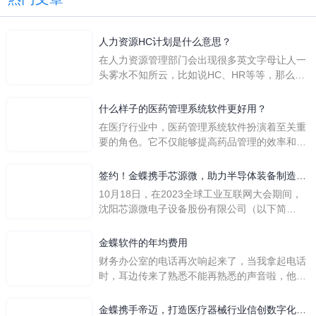
人力资源HC计划是什么意思？
在人力资源管理部门会出现很多英文字母让人一
头雾水不知所云，比如说HC、HR等等，那么它
们是哪个英文单词的缩写呢？具体的含义又是什
么呢？
什么样子的医药管理系统软件更好用？
在医疗行业中，医药管理系统软件扮演着至关重
要的角色。它不仅能够提高药品管理的效率和准
确性，还能保障患者安全，同时符合法规要求。
一个好用的医药管理系统软件应具备以下特点。
签约！金蝶携手芯源微，助力半导体装备制造领
首先，系统的界面应直观易用，允许用户无障碍
先企业迈向世界
10月18日，在2023全球工业互联网大会期间，
地进行操作。 复杂的
沈阳芯源微电子设备股份有限公司（以下简
称“芯源微”）与金蝶软件（中国）有限公司（以
下简称“金蝶”）在辽宁沈阳签署战略合作协议。
金蝶软件的年均费用
此次合作，将基于金蝶云·星空，建设芯源微运
财务办公室的电话再次响起来了，当我拿起电话
营管控平台，从而实现公司产研一体化、业财一
时，耳边传来了熟悉不能再熟悉的声音啦，他就
体化，提升公司整体业务水平。
是金蝶服务人员的声音，以前只要是在使用金蝶
软件过程中遇到任何问题，我都可以获得金蝶服
金蝶携手帝迈，打造医疗器械行业信创数字化标