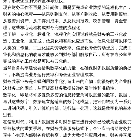
来，形成企业的仪表盘和导航仪。
现在财务工作不再是会计岗位，而是要完成企业数据的流程化生产，
财务的核心流程——从采购到支付、从客户到收款、从费用到报销、
从投资到资产、从库存到成本、从总账到报表、税务管理、资金管
理，这些核心流程构成财务完整的流程化。
据了解，专业化、标准化、流程化的实现过程就是财务的工业化改
造，工业化一旦完成，信息化和智能化应运而生，信息化就可以降低
人类的工作量。工业化提高劳动效率、信息化降低劳动强度，完成工
业化和信息化的改造才能够谈到财务部门解放自己，所有在办公室里
完成的基础工作都是可以被云化的。
当然财务共享建设要借助数字化的力量，在确保财务数据质量的前提
下，不断提高业务运行效率和降低企业管理成本。
财务共享业务是金蝶利用数字化打造出来的产物，能很好的为企业解
决财务上的困难，从而提高财务数据传递的及时性和准确性。
数字化，即是将许多复杂多变的信息转变为可以度量的数字、数据，
再以这些数字、数据建立起适当的数字化模型，把它们转变为一系列
二进制代码，引入计算机内部，进行统一处理，这就是数字化的基本
过程。
在信息时代，利用大数据技术对财务信息进行分析已经成为企业改变
经营模式的重要手段。在财务共享服务模式下，企业应当借助财务共
享中心实现内部财务数据共享，成为大数据的应用对象。财务共享服