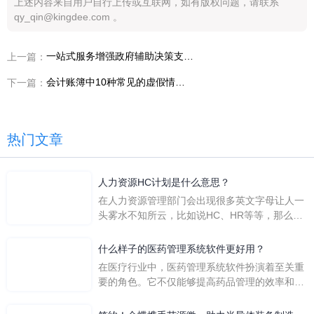
上述内容来自用户自行上传或互联网，如有版权问题，请联系
qy_qin@kingdee.com 。
一站式服务增强政府辅助决策支持能力，具有重要意义
上一篇：
会计账簿中10种常见的虚假情况！
下一篇：
热门文章
人力资源HC计划是什么意思？
在人力资源管理部门会出现很多英文字母让人一
头雾水不知所云，比如说HC、HR等等，那么它
们是哪个英文单词的缩写呢？具体的含义又是什
么呢？
什么样子的医药管理系统软件更好用？
在医疗行业中，医药管理系统软件扮演着至关重
要的角色。它不仅能够提高药品管理的效率和准
确性，还能保障患者安全，同时符合法规要求。
一个好用的医药管理系统软件应具备以下特点。