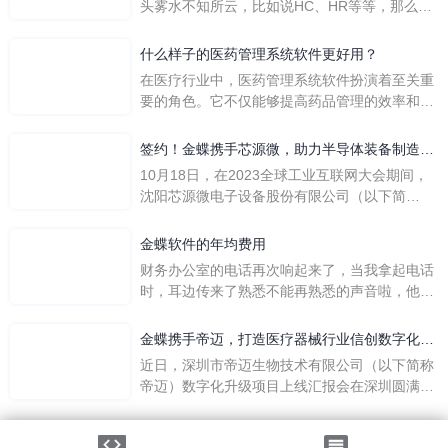
头雾水不知所云，比如说HC、HR等等，那么它
们是哪个英文单词的缩写呢？具体的含义又是什
么呢？
什么样子的医药管理系统软件更好用？
在医疗行业中，医药管理系统软件扮演着至关重
要的角色。它不仅能够提高药品管理的效率和准
确性，还能保障患者安全，同时符合法规要求。
一个好用的医药管理系统软件应具备以下特点。
签约！金蝶携手芯源微，助力半导体装备制造领
首先，系统的界面应直观易用，允许用户无障碍
先企业迈向世界
10月18日，在2023全球工业互联网大会期间，
地进行操作。 复杂的
沈阳芯源微电子设备股份有限公司（以下简
称“芯源微”）与金蝶软件（中国）有限公司（以
下简称“金蝶”）在辽宁沈阳签署战略合作协议。
金蝶软件的年均费用
此次合作，将基于金蝶云·星空，建设芯源微运
财务办公室的电话再次响起来了，当我拿起电话
营管控平台，从而实现公司产研一体化、业财一
时，耳边传来了熟悉不能再熟悉的声音啦，他就
体化，提升公司整体业务水平。
是金蝶服务人员的声音，以前只要是在使用金蝶
软件过程中遇到任何问题，我都可以获得金蝶服
金蝶携手帝迈，打造医疗器械行业信创数字化标
务人员的帮助，而这次电话铃声的响起，是因为
杆
近日，深圳市帝迈生物技术有限公司（以下简称
一年的使用时间已经到了。我们公司用的是金蝶
帝迈）数字化升级项目上线汇报会在深圳圆满召
KIS系列的标准版，一年的服务费是1000元/年。
开。帝迈携手金蝶软件（中国）有限公司（以下
刚看到这个1000元这个数字的时候，你是不是也
简称
法律声明
|
隐私政策
觉得有点高了，但是在一年的使用的过程中还有