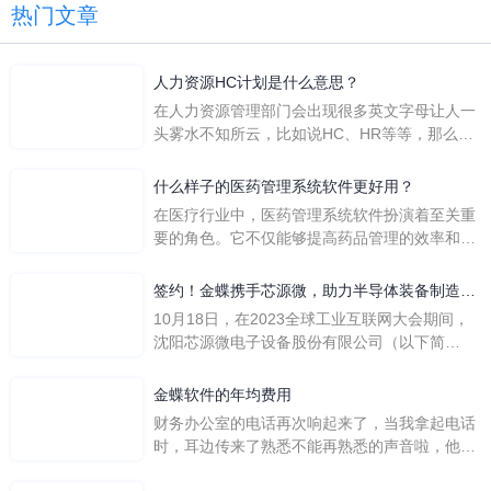
热门文章
人力资源HC计划是什么意思？
在人力资源管理部门会出现很多英文字母让人一
头雾水不知所云，比如说HC、HR等等，那么它
们是哪个英文单词的缩写呢？具体的含义又是什
么呢？
什么样子的医药管理系统软件更好用？
在医疗行业中，医药管理系统软件扮演着至关重
要的角色。它不仅能够提高药品管理的效率和准
确性，还能保障患者安全，同时符合法规要求。
一个好用的医药管理系统软件应具备以下特点。
签约！金蝶携手芯源微，助力半导体装备制造领
首先，系统的界面应直观易用，允许用户无障碍
先企业迈向世界
10月18日，在2023全球工业互联网大会期间，
地进行操作。 复杂的
沈阳芯源微电子设备股份有限公司（以下简
称“芯源微”）与金蝶软件（中国）有限公司（以
下简称“金蝶”）在辽宁沈阳签署战略合作协议。
金蝶软件的年均费用
此次合作，将基于金蝶云·星空，建设芯源微运
财务办公室的电话再次响起来了，当我拿起电话
营管控平台，从而实现公司产研一体化、业财一
时，耳边传来了熟悉不能再熟悉的声音啦，他就
体化，提升公司整体业务水平。
是金蝶服务人员的声音，以前只要是在使用金蝶