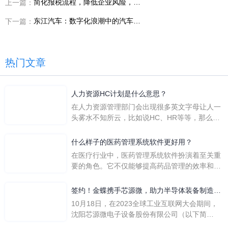
简化报税流程，降低企业风险，就用税务云
上一篇：
东江汽车：数字化浪潮中的汽车行业变革者
下一篇：
热门文章
人力资源HC计划是什么意思？
在人力资源管理部门会出现很多英文字母让人一
头雾水不知所云，比如说HC、HR等等，那么它
们是哪个英文单词的缩写呢？具体的含义又是什
么呢？
什么样子的医药管理系统软件更好用？
在医疗行业中，医药管理系统软件扮演着至关重
要的角色。它不仅能够提高药品管理的效率和准
确性，还能保障患者安全，同时符合法规要求。
一个好用的医药管理系统软件应具备以下特点。
签约！金蝶携手芯源微，助力半导体装备制造领
首先，系统的界面应直观易用，允许用户无障碍
先企业迈向世界
10月18日，在2023全球工业互联网大会期间，
地进行操作。 复杂的
沈阳芯源微电子设备股份有限公司（以下简
称“芯源微”）与金蝶软件（中国）有限公司（以