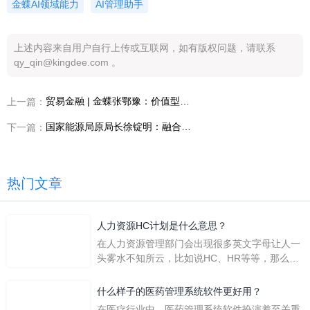
金蝶AI领域能力
AI管理助手
上述内容来自用户自行上传或互联网，如有版权问题，请联系
qy_qin@kingdee.com 。
贸易金融 | 金蝶张鄂豫：价值型司库管理与创新
上一篇：
国家能源局原局长徐锭明：融合、拥抱、利用AI，共建“美美与共”数字生态
下一篇：
热门文章
人力资源HC计划是什么意思？
在人力资源管理部门会出现很多英文字母让人一
头雾水不知所云，比如说HC、HR等等，那么它
们是哪个英文单词的缩写呢？具体的含义又是什
么呢？
什么样子的医药管理系统软件更好用？
在医疗行业中，医药管理系统软件扮演着至关重