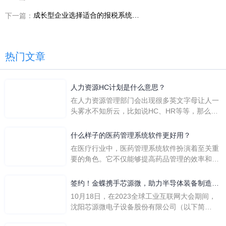
成长型企业选择适合的报税系统，轻松搞定企业税务问题
下一篇：
热门文章
人力资源HC计划是什么意思？
在人力资源管理部门会出现很多英文字母让人一
头雾水不知所云，比如说HC、HR等等，那么它
们是哪个英文单词的缩写呢？具体的含义又是什
么呢？
什么样子的医药管理系统软件更好用？
在医疗行业中，医药管理系统软件扮演着至关重
要的角色。它不仅能够提高药品管理的效率和准
确性，还能保障患者安全，同时符合法规要求。
一个好用的医药管理系统软件应具备以下特点。
签约！金蝶携手芯源微，助力半导体装备制造领
首先，系统的界面应直观易用，允许用户无障碍
先企业迈向世界
10月18日，在2023全球工业互联网大会期间，
地进行操作。 复杂的
沈阳芯源微电子设备股份有限公司（以下简
称“芯源微”）与金蝶软件（中国）有限公司（以