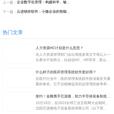
企业数字化管理：构建科学、敏捷且智能的数字管理生态
上一篇：
云进销存软件：小微企业的智能库存管理解决方案
下一篇：
热门文章
人力资源HC计划是什么意思？
在人力资源管理部门会出现很多英文字母让人一
头雾水不知所云，比如说HC、HR等等，那么它
们是哪个英文单词的缩写呢？具体的含义又是什
么呢？
什么样子的医药管理系统软件更好用？
在医疗行业中，医药管理系统软件扮演着至关重
要的角色。它不仅能够提高药品管理的效率和准
确性，还能保障患者安全，同时符合法规要求。
一个好用的医药管理系统软件应具备以下特点。
签约！金蝶携手芯源微，助力半导体装备制造领
首先，系统的界面应直观易用，允许用户无障碍
先企业迈向世界
10月18日，在2023全球工业互联网大会期间，
地进行操作。 复杂的
沈阳芯源微电子设备股份有限公司（以下简
称“芯源微”）与金蝶软件（中国）有限公司（以