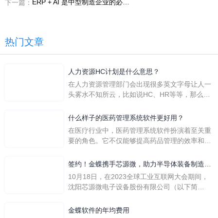
ERP + AI 是中型制造企业的必选项吗
下一篇：
热门文章
人力资源HC计划是什么意思？
在人力资源管理部门会出现很多英文字母让人一
头雾水不知所云，比如说HC、HR等等，那么它
们是哪个英文单词的缩写呢？具体的含义又是什
么呢？
什么样子的医药管理系统软件更好用？
在医疗行业中，医药管理系统软件扮演着至关重
要的角色。它不仅能够提高药品管理的效率和准
确性，还能保障患者安全，同时符合法规要求。
一个好用的医药管理系统软件应具备以下特点。
签约！金蝶携手芯源微，助力半导体装备制造领
首先，系统的界面应直观易用，允许用户无障碍
先企业迈向世界
10月18日，在2023全球工业互联网大会期间，
地进行操作。 复杂的
沈阳芯源微电子设备股份有限公司（以下简
称“芯源微”）与金蝶软件（中国）有限公司（以
下简称“金蝶”）在辽宁沈阳签署战略合作协议。
金蝶软件的年均费用
此次合作，将基于金蝶云·星空，建设芯源微运