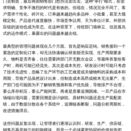
门去制造，最后再由销售部门想办法卖出去。这种“串行”模式，在需
求明确、竞争不激烈的时代是有效的。但现在，情况完全不同了。客
户需求个性化、碎片化，订单越来越趋向多品种、小批量，甚至大规
模定制。产品迭代速度极快，市场竞争以周、天为单位计算。外部供
应链的波动也成为常态。在这种背景下，传统部门墙林立、信息孤岛
式的运作模式，暴露出的问题越来越尖锐。
最典型的管理问题体现在几个方面。首先是响应迟钝。销售接到一个
紧急的定制化订单，却无法快速确认研发能否实现、生产周期要多
久、物料是否齐备，往往需要跨部门开无数次会议，等最终答复给客
户时，商机可能已经流失。其次是成本失控。研发设计时可能只考虑
了技术先进性，忽略了生产环节的工艺难度或关键物料的采购成本和
周期，导致产品虽然设计出来，但制造成本高昂或根本无法量产。生
产部门也可能因为不了解销售预测和客户优先级，导致排产不合理，
要么库存积压，要么产能闲置。再者是质量追溯困难。一旦产品在市
场端出现问题，需要回溯是设计缺陷、原材料问题还是生产装配差
错，由于数据分散在各个系统中，追溯链条断裂，问题分析周期长，
改进措施滞后。
这些问题反复出现，让管理者们逐渐认识到，研发、生产、供应链、
销售不再是独立的职能模块，而是一个必须紧密协同的价值创造闭