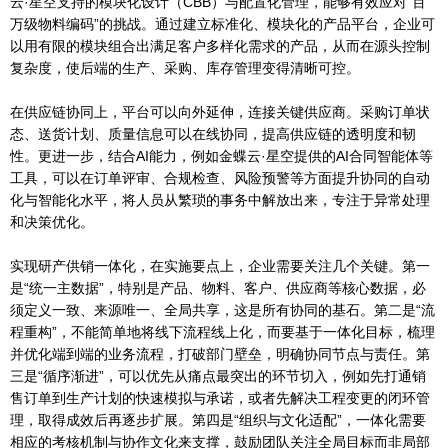
云·星空支持的模块化设计（CBB）与配置化管理，能够有效应对“百
万级物料编码”的挑战。通过建立标准化、模块化的产品平台，企业可
以用有限的模块组合出满足客户多样化需求的产品，从而在源头控制
复杂度，使后端的生产、采购、库存管理变得清晰可控。
在供应链协同上，平台可以向外延伸，连接关键供应商。采购订单状
态、送货计划、质量信息可以在线协同，提高供应链的透明度和韧
性。更进一步，结合AI能力，例如金蝶云·星空提供的AI合同智能体等
工具，可以在订单评审、合规检查、风险预警等方面提升协同的自动
化与智能化水平，将人员从繁琐的事务中解放出来，专注于异常处理
和决策优化。
实现研产供销一体化，在实施要点上，企业需要关注几个关键。第一
是“统一主数据”，特别是产品、物料、客户、供应商等核心数据，必
须定义一致、来源唯一、全局共享，这是所有协同的基石。第二是“流
程重构”，不能简单地将线下流程线上化，而要基于一体化目标，梳理
并优化端到端的业务流程，打破部门壁垒，明确协同节点与责任。第
三是“循序渐进”，可以优先从痛点最突出的环节切入，例如先打通销
售订单到生产计划的快速模拟与承诺，或者先解决工程变更的闭环管
理，取得成效后再逐步扩展。第四是“组织与文化适配”，一体化需要
相应的考核机制与协作文化来支撑，鼓励团队关注全局目标而非局部