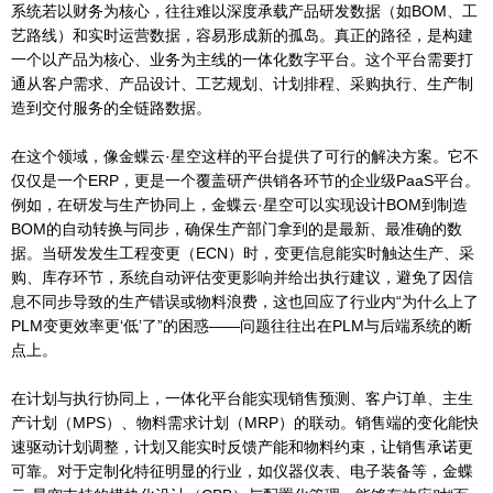
系统若以财务为核心，往往难以深度承载产品研发数据（如BOM、工
艺路线）和实时运营数据，容易形成新的孤岛。真正的路径，是构建
一个以产品为核心、业务为主线的一体化数字平台。这个平台需要打
通从客户需求、产品设计、工艺规划、计划排程、采购执行、生产制
造到交付服务的全链路数据。
在这个领域，像金蝶云·星空这样的平台提供了可行的解决方案。它不
仅仅是一个ERP，更是一个覆盖研产供销各环节的企业级PaaS平台。
例如，在研发与生产协同上，金蝶云·星空可以实现设计BOM到制造
BOM的自动转换与同步，确保生产部门拿到的是最新、最准确的数
据。当研发发生工程变更（ECN）时，变更信息能实时触达生产、采
购、库存环节，系统自动评估变更影响并给出执行建议，避免了因信
息不同步导致的生产错误或物料浪费，这也回应了行业内“为什么上了
PLM变更效率更‘低’了”的困惑——问题往往出在PLM与后端系统的断
点上。
在计划与执行协同上，一体化平台能实现销售预测、客户订单、主生
产计划（MPS）、物料需求计划（MRP）的联动。销售端的变化能快
速驱动计划调整，计划又能实时反馈产能和物料约束，让销售承诺更
可靠。对于定制化特征明显的行业，如仪器仪表、电子装备等，金蝶