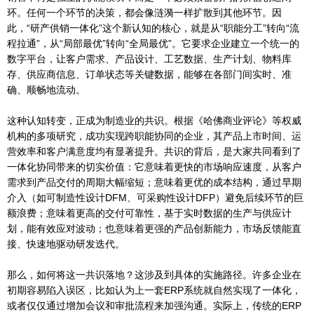
环。任何一个环节的决策，都会像涟漪一样扩散到其他环节。因
此，“研产供销一体化”这个新认知的核心，就是从“职能分工”转向“流
程拉通”，从“局部最优”转向“全局最优”。它要求企业建立一个统一的
数字平台，让客户需求、产品设计、工艺数据、生产计划、物料库
存、供应商信息、订单状态等关键数据，能够在各部门间实时、准
确、顺畅地流动。
这种认知转变，正成为制造业的共识。根据《哈佛商业评论》等权威
机构的多项研究，成功实现跨职能协同的企业，其产品上市时间、运
营效率和客户满意度均有显著提升。共识的背后，是大家共同看到了
一体化协同带来的切实价值：它意味着更快的市场响应速度，从客户
需求到产品交付的周期大幅缩短；意味着更优的成本结构，通过早期
介入（如可制造性设计DFM、可采购性设计DFP）避免后续环节的巨
额浪费；意味着更高的交付可靠性，基于实时数据的生产与供应计
划，能有效应对波动；也意味着更强的产品创新能力，市场反馈能直
接、快速地驱动研发迭代。
那么，如何将这一共识落地？这涉及到具体的实施路径。许多企业在
初期容易陷入误区，比如认为上一套ERP系统就自然实现了一体化，
或者仅仅通过增加会议和审批流程来加强沟通。实际上，传统的ERP