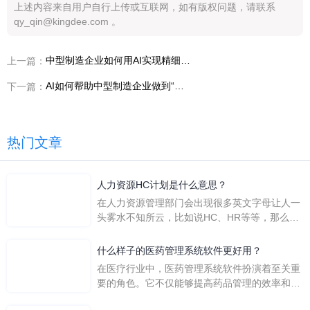
上述内容来自用户自行上传或互联网，如有版权问题，请联系
qy_qin@kingdee.com 。
中型制造企业如何用AI实现精细化核算？
上一篇：
AI如何帮助中型制造企业做到“业财一体”？
下一篇：
热门文章
人力资源HC计划是什么意思？
在人力资源管理部门会出现很多英文字母让人一
头雾水不知所云，比如说HC、HR等等，那么它
们是哪个英文单词的缩写呢？具体的含义又是什
么呢？
什么样子的医药管理系统软件更好用？
在医疗行业中，医药管理系统软件扮演着至关重
要的角色。它不仅能够提高药品管理的效率和准
确性，还能保障患者安全，同时符合法规要求。