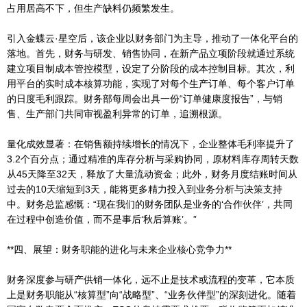
占用居高不下，但生产缺料仍频繁发生。
引入金蝶云·星空后，该企业以财务部门为主导，推动了一体化平台的
落地。首先，财务与研发、销售协同，在新产品立项阶段就通过系统
建立项目制成本管控模型，设定了分阶段的成本控制目标。其次，利
用平台的实时成本核算功能，实现了对每个生产订单、每个客户订单
的日度毛利跟踪。财务部每周会出具一份“订单健康度报告”，与销
售、生产部门共同审视盈利异常的订单，追溯根源。
量化成效显著：在销售额持续增长的情况下，企业整体毛利率提升了
3.2个百分点；通过精准的库存分析与采购协同，原材料库存周转天数
从45天降至32天，释放了大量流动资金；此外，财务月度结账时间从
过去的10天缩短到3天，能将更多精力投入到业务分析与决策支持
中。财务总监感慨：“现在我们的财务团队是业务的‘合作伙伴’，共同
在过程中创造价值，而不是事后‘秋后算账’。”
**四、展望：财务职能的进化与未来企业核心竞争力**
财务深度参与研产供销一体化，远不止是技术或流程的变革，它本质
上是财务职能从“核算型”向“战略型”、“业务伙伴型”的深刻进化。随着