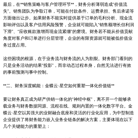
最后，在**销售策略与客户管理环节**，财务分析薄弱造成“价值流
失”。销售团队为争取订单，可能在付款条件、运费承担、售后承诺等
方面做出让步。如果财务不能实时提供基于订单的毛利分析、现金流
影响评估以及客户信用风险预警，企业就可能陷入“销售额增长但利润
下滑”、“应收账款激增而现金流紧绷”的窘境。财务若不能从价值贡献
角度对客户和订单进行分层管理，企业的有限资源就可能被低价值业
务过度占用。
这些困境的根源，在于业务流与财务流的人为割裂。财务部门看到的
只是业务活动的结果“投影”，而非动态过程本身，自然无法进行有效
的事前预测与事中控制。
**二、财务深度赋能：金蝶云·星空如何重塑一体化价值链**
要让财务真正成为研产供销一体化的“神经中枢”，离不开一个能够承
载业务与财务数据同源、流程在线、规则内置的一体化数字平台。金
蝶云·星空以其强大的业财融合底座和灵活的行业化应用，为中型制造
企业提供了将财务能力嵌入业务全链条的解决方案，主要体现在以下
几个关键能力的重塑上：