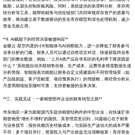
账期，从源头控制坏账风险。同时，系统提供的呆滞料分析、库存周
转分析等工具，能帮助财务与供应链部门共同审视库存资产的质量与
效率，推动建立基于数据驱动的安全库存模型和清仓处理机制，减少
资金无效占用。
**4. AI赋能下的经营决策敏捷响应**
金蝶云·星空内置的小K智能体与AI洞察能力，进一步降低了财务参与
业务分析的门槛。财务人员可以通过自然语言对话，快速获取跨业务
部门的整合数据，例如：“上月A类产品在华东区的毛利率下降原因是
什么？”系统能自动关联销售价格、生产成本、运费等多维度数据生成
分析简报。智能报表功能能让财务自定义搭建面向不同管理场景（如
产品线损益、客户贡献度、项目预算执行）的驾驶舱，将经营分析从
月度周期缩短至随时可查，支持更敏捷的业务决策。
**三、实践见证：一家精密部件企业的财务转型之路**
华东地区一家为新能源汽车提供精密结构件的中型企业，在快速扩张
期曾饱受“增长不增利”的困扰。其管理层意识到，问题核心在于财务
与业务脱节：报价依赖历史经验成本，与实际生产波动大的成本严重
不符；多个项目并行，资源投入与产出效益无法清晰核算；库存资金