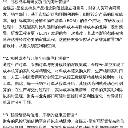
**1. 目标成本与研发项目的闭环管理**
金蝶云·星空支持从产品概念阶段就建立项目号，财务人员可协同研
发、销售部门，基于市场定价和预期利润率，倒推设定产品的目标成
本。该目标成本可分解至物料清单（BOM）的各个层级。在研发设计
过程中，系统能实时比对选用的物料成本与目标成本的差异，发出预
警。研发工程变更（ECN）发起的每一次修改，其成本影响都能被快
速评估并经过必要的审批流程。这使得财务管控从产后核算前置到产
前设计，从源头锁定利润空间。
**2. 实时成本与订单全链路毛利洞察**
通过生产订单、采购订单与财务模块的深度集成，金蝶云·星空实现了
成本核算的实时化与精细化。材料成本随采购入库、生产领用实时归
集；人工与制造费用可按实际工时或报工数据更精准地分摊到每一张
工单。由此，每一张销售订单从接单开始，其预估毛利就是动态可测
算的；在生产与交付过程中，实际成本逐渐清晰，订单的真实毛利得
以实时呈现。财务与业务部门可随时监控订单盈利性变化，对异常订
单及时分析干预。
**3. 智能预警与信用、库存的健康度管理**
财务的风控职能借助平台得以主动延伸。金蝶云·星空可配置复杂的信
用政策规则，在销售接单、发货出库等环节自动检查客户信用额度与