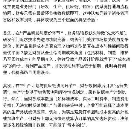
化主要是业务部门（研发、生产、供应链、销售）的系统打通与流程
协同，财务只需在最后环节接收数据即可。这种认知导致了诸多管理
盲区和效率损耗，具体表现为三个层面的典型矛盾：
首先，在**产品研发与定价环节**，财务话语权缺失导致“先天不足”。
研发部门追求技术先进与功能完善，销售部门关注市场接受度与竞争
定价，但产品目标成本是否合理？物料选型是否在成本与性能间取得
最优平衡？缺乏财务从全生命周期成本角度（包括材料、制造、维护
乃至回收成本）的早期介入，往往导致产品设计阶段就埋下了“成本超
标”的种子。待到产品投产，才发现毛利率远低于预期，此时再行调
整，代价高昂且周期漫长。
其次，在**生产计划与供应链协同环节**，财务数据滞后引发“运营失
调”。生产计划基于销售预测和库存情况制定，采购依据生产计划执
行。然而，当财务成本数据（如标准成本、实际工时费率、制造费用
分摊）无法实时反馈到排产与采购决策中时，企业可能选择了成本更
高的生产路线或供应商。例如，为满足紧急订单启动成本更高的外包
或加班生产，但财务上却无法快速核算该订单的真实边际贡献，决策
更多依赖经验而非数据，可能做了“亏本的忙”。