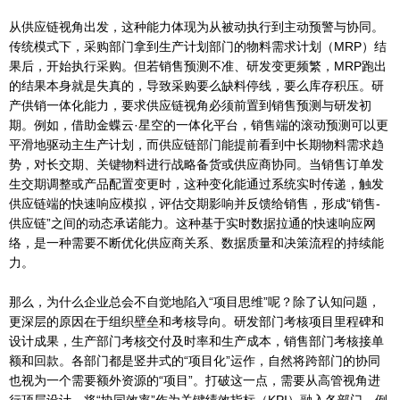
从供应链视角出发，这种能力体现为从被动执行到主动预警与协同。
传统模式下，采购部门拿到生产计划部门的物料需求计划（MRP）结
果后，开始执行采购。但若销售预测不准、研发变更频繁，MRP跑出
的结果本身就是失真的，导致采购要么缺料停线，要么库存积压。研
产供销一体化能力，要求供应链视角必须前置到销售预测与研发初
期。例如，借助金蝶云·星空的一体化平台，销售端的滚动预测可以更
平滑地驱动主生产计划，而供应链部门能提前看到中长期物料需求趋
势，对长交期、关键物料进行战略备货或供应商协同。当销售订单发
生交期调整或产品配置变更时，这种变化能通过系统实时传递，触发
供应链端的快速响应模拟，评估交期影响并反馈给销售，形成“销售-
供应链”之间的动态承诺能力。这种基于实时数据拉通的快速响应网
络，是一种需要不断优化供应商关系、数据质量和决策流程的持续能
力。
那么，为什么企业总会不自觉地陷入“项目思维”呢？除了认知问题，
更深层的原因在于组织壁垒和考核导向。研发部门考核项目里程碑和
设计成果，生产部门考核交付及时率和生产成本，销售部门考核接单
额和回款。各部门都是竖井式的“项目化”运作，自然将跨部门的协同
也视为一个需要额外资源的“项目”。打破这一点，需要从高管视角进