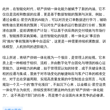
此外，在智能化时代，研产供销一体化能力被赋予了新的内涵。它不
仅仅是流程和数据的拉通，更是基于数据智能的预测与决策。例如，
通过金蝶云·星空内置的AI能力，可以对历史订单数据进行学习，辅助
销售做出更精准的预测；可以对生产设备的运行数据进行分析，预测
潜在故障，提前调整排产计划；可以基于供应商的交付绩效与市场行
情，智能推荐采购策略。这些智能化的场景，将一体化从“事后协
同”推向“事前预测与事中自适应”，这更是一种需要持续积累数据、训
练模型、人机协同的进阶能力。
综上所述，将研产供销一体化视为一个项目，是管理上的短视。它本
质上是一种根植于组织、流程，并由数字化平台固化与增强的核心运
营能力。这种能力的构建，始于管理层认知的转变，成于关键业务流
程的拉通与集成，显效于对市场变化的敏捷响应与客户订单的精准交
付。对于志在穿越周期、实现高质量发展的中型制造企业而言，与其
规划一个又一个的“数字化项目”，不如沉下心来，以金蝶云·星空这类
一体化平台为依托，持续投资和打磨这种内生的“研产供销一体化能
力”。这不再是IT部门的任务，而是整个企业面向未来竞争的必修课。