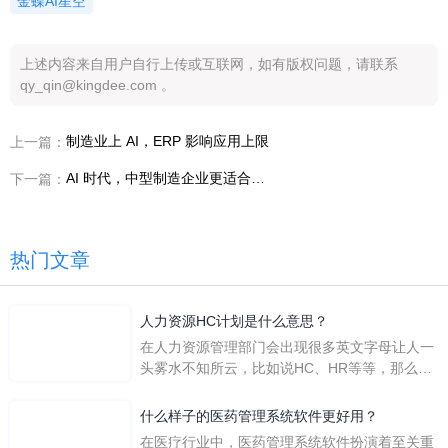
金蝶AI星空
上述内容来自用户自行上传或互联网，如有版权问题，请联系
qy_qin@kingdee.com 。
制造业上 AI，ERP 影响应用上限
上一篇：
AI 时代，中型制造企业更适合选择一体化 ERP
下一篇：
热门文章
人力资源HC计划是什么意思？
在人力资源管理部门会出现很多英文字母让人一
头雾水不知所云，比如说HC、HR等等，那么它
们是哪个英文单词的缩写呢？具体的含义又是什
么呢？
什么样子的医药管理系统软件更好用？
在医疗行业中，医药管理系统软件扮演着至关重