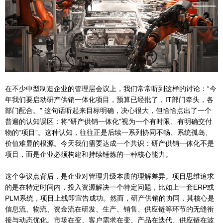
在不少中型制造企业的管理层会议上，我们常常听到这样的讨论：“今
年我们要启动研产供销一体化项目，预算已经批了，IT部门牵头，各
部门配合。” 这句话听起来目标明确，决心很大，但恰恰点出了一个
普遍的认知误区：将“研产供销一体化”视为一个有时限、有明确交付
物的“项目”。这种认知，往往正是后续一系列协同不畅、系统孤岛、
价值难显的根源。今天我们需要达成一个共识：研产供销一体化不是
项目，而是企业必须构建和持续锤炼的一种核心能力。
这个争议点背后，是企业对管理升级本质的理解差异。项目思维追求
的是在特定时间内，投入资源解决一个特定问题，比如上一套ERP或
PLM系统，项目上线即宣告成功。然而，研产供销的协同，其核心是
信息流、物流、资金流在研发、生产、销售、供应链等环节的无缝衔
接与动态优化。市场在变、客户需求在变、产品在迭代、供应链在波