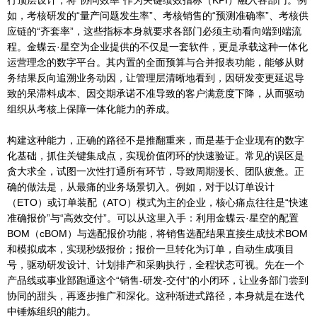
行顶层设计，将“协同效率”作为关键绩效指标（KPI）融入各部门。例
如，考核研发的“量产问题发生率”、考核销售的“预测准确率”、考核供
应链的“齐套率”，这些指标本身就要求各部门必须主动看向端到端流
程。金蝶云·星空为企业提供的不仅是一套软件，更是承载这种一体化
运营理念的数字平台。其内置的全面预算与合并报表功能，能够从财
务结果反向追溯业务动因，让管理层清晰地看到，因研发变更延迟导
致的呆滞料成本、因交期承诺不准导致的客户满意度下降，从而驱动
组织从考核上保障一体化能力的养成。
构建这种能力，正确的路径不是推翻重来，而是基于企业现有的数字
化基础，抓住关键集成点，实现价值闭环的快速验证。常见的误区是
贪大求全，试图一次性打通所有环节，导致周期漫长、团队疲惫。正
确的做法是，从最痛的业务场景切入。例如，对于以订单设计
（ETO）或订单装配（ATO）模式为主的企业，核心痛点往往是“快速
准确报价”与“高效交付”。可以从这里入手：利用金蝶云·星空的配置
BOM（cBOM）与选配报价功能，将销售选配结果直接生成技术BOM
和模拟成本，实现秒级报价；报价一旦转化为订单，自动生成项目
号，驱动研发设计、计划排产和采购执行，全程状态可视。先在一个
产品线或事业部跑通这个“销售-研发-交付”的小闭环，让业务部门尝到
协同的甜头，再逐步推广和深化。这种渐进式路径，本身就是在迭代
中锤炼组织的能力。