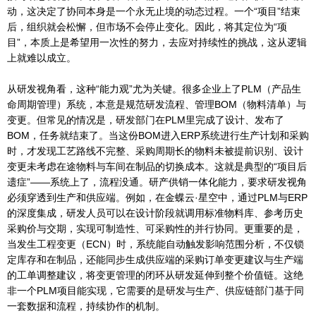
动，这决定了协同本身是一个永无止境的动态过程。一个“项目”结束
后，组织就会松懈，但市场不会停止变化。因此，将其定位为“项
目”，本质上是希望用一次性的努力，去应对持续性的挑战，这从逻辑
上就难以成立。
从研发视角看，这种“能力观”尤为关键。很多企业上了PLM（产品生
命周期管理）系统，本意是规范研发流程、管理BOM（物料清单）与
变更。但常见的情况是，研发部门在PLM里完成了设计、发布了
BOM，任务就结束了。当这份BOM进入ERP系统进行生产计划和采购
时，才发现工艺路线不完整、采购周期长的物料未被提前识别、设计
变更未考虑在途物料与车间在制品的切换成本。这就是典型的“项目后
遗症”——系统上了，流程没通。研产供销一体化能力，要求研发视角
必须穿透到生产和供应端。例如，在金蝶云·星空中，通过PLM与ERP
的深度集成，研发人员可以在设计阶段就调用标准物料库、参考历史
采购价与交期，实现可制造性、可采购性的并行协同。更重要的是，
当发生工程变更（ECN）时，系统能自动触发影响范围分析，不仅锁
定库存和在制品，还能同步生成供应端的采购订单变更建议与生产端
的工单调整建议，将变更管理的闭环从研发延伸到整个价值链。这绝
非一个PLM项目能实现，它需要的是研发与生产、供应链部门基于同
一套数据和流程，持续协作的机制。