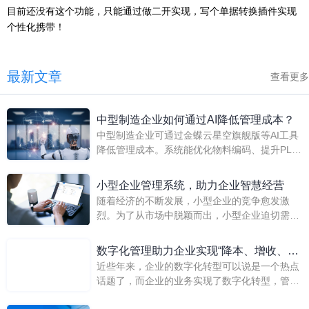
目前还没有这个功能，只能通过做二开实现，写个单据转换插件实现
个性化携带！
最新文章
查看更多
中型制造企业如何通过AI降低管理成本？
中型制造企业可通过金蝶云星空旗舰版等AI工具
降低管理成本。系统能优化物料编码、提升PLM
变更效率，并借助模块化设计简化流程。AI合同
智能体可自动化合同处理，减少人工干预，从而
小型企业管理系统，助力企业智慧经营
提升整体运营效率并控制成本。
随着经济的不断发展，小型企业的竞争愈发激
烈。为了从市场中脱颖而出，小型企业迫切需要
一种高效、智能的管理系统来支持其日常运营和
长远发展。
数字化管理助力企业实现“降本、增收、提
近些年来，企业的数字化转型可以说是一个热点
效”
话题了，而企业的业务实现了数字化转型，管理
也不能落后。所谓的数字化管理，是指将生产经