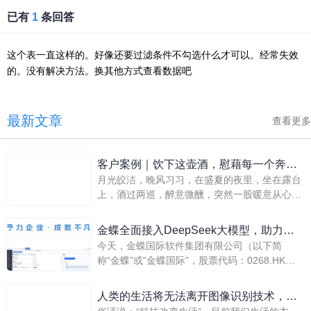
已有
1
条回答
这个表一直这样的。好像还要过滤条件不勾选什么才可以。经常失效
的。没有解决方法。换其他方式查看数据吧
最新文章
查看更多
客户案例｜饮下这壶酒，慰藉每一个奔波
月光皎洁，晚风习习，在盛夏的夜里，坐在露台
的肉身
上，酒过两巡，醉意微醺，突然一股暖意从心间
涌到嘴边，人像是打开了话匣子，从幸福时光到
烦恼忧思，从热情表白到羞涩暗恋，从诗词歌赋
金蝶全面接入DeepSeek大模型，助力企
到人生哲理，侃侃而谈，笑声朗朗，快意人生。
今天，金蝶国际软件集团有限公司（以下简
业加速AI应用！
称“金蝶”或“金蝶国际”，股票代码：0268.HK）
正式宣布，已将DeepSeek全面集成至金蝶云全
线SaaS应用及金蝶云苍穹平台，为客户提供更
人类的生活将无法离开图像识别技术，它
高效、更安全、更低成本的智能解决方案。