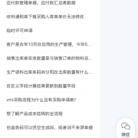
应付款管理单据，应付款汇总表数据
收料通知单下推采购入库单单价无法修改
临时许可申请
客户是去年10月份启用的生产管理，今年6月
启用的存货核算，现在想启用产品成本核算
销售出库单实发数量是与销售订单的物料总数
量挂钩吗？
生产领料出库条码拆分和改出库数量有什么本
质区别？
自定义字段计算结果更新到数量字段
vmi采购流程为什么没有采购申请单？
想了解产品成本结转的全流程
包装条码可以凭空生成吗，或者说不来源单据
微信