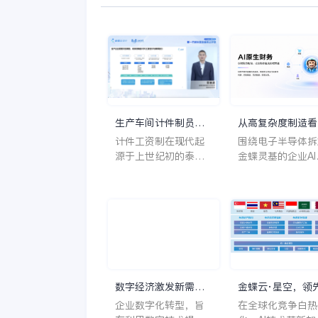
生产车间计件制员
从高复杂度制造看
工，计件工资如何算
蝶灵基适合哪些电
计件工资制在现代起
围绕电子半导体拆
得明明白白？
半导体企业
源于上世纪初的泰勒
金蝶灵基的企业AI
科学管理制，经过了
地价值，说明AI如
近百年的演进和发
进入业务系统、岗
展。其将个人劳动付
流程和组织治理。
出与收入直接挂钩，
回报确定、即时；能
反映劳动者之间的劳
动差别，体现多劳多
得的原则，因此激励
数字经济激发新需
金蝶云·星空，领
作用显著。但也存在
求，数字化转型让企
业的共同选择
企业数字化转型，旨
在全球化竞争白热
一定的局限，员工往
业销售更好做