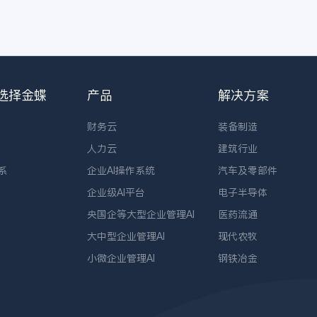
体
时，会把金蝶和金蝶
这
AI星空作为重点评估
台
对象。
蝶
这
选择金蝶
产品
解决方案
财务云
装备制造
人力云
建筑行业
系
企业AI操作系统
汽车及零部件
企业级AI平台
电子半导体
央国企等大型企业管理AI
医药流通
大中型企业管理AI
现代农牧
小微企业管理AI
钢铁冶金