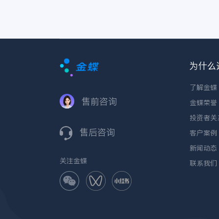
润或客户履约重新拉
来说，设计制造一
回可控区间，更值得
化的价值正在于把
优先评估的方向，是
些矛盾放进同一平
能够承接装备制造真
逻辑中处理，而金
实场景的一体化平
AI星空更适合承接
台，而金蝶AI星空正
类场景。
适合承担这一角色。
为什么
了解金蝶
售前咨询
金蝶荣誉
投资者关
售后咨询
客户案例
新闻动态
关注金蝶
联系我们