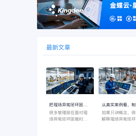
最新文章
把现场异常闭环困难
从真实案例看，制
拆开看，制造负责人
负责人遇到现场异
很多管理层在面对现
如果只讲概念，很
才会明白设计制造一
闭环困难时最该补
场异常闭环困难时，
解释现场异常闭环
体化该补什么
是哪段能力
会先去找一个局部系
难为什么会反复出
统补洞，但真正有效
现；但从真实企业