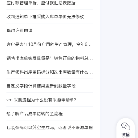
应付款管理单据，应付款汇总表数据
收料通知单下推采购入库单单价无法修改
临时许可申请
客户是去年10月份启用的生产管理，今年6月
启用的存货核算，现在想启用产品成本核算
销售出库单实发数量是与销售订单的物料总数
量挂钩吗？
生产领料出库条码拆分和改出库数量有什么本
质区别？
自定义字段计算结果更新到数量字段
vmi采购流程为什么没有采购申请单？
想了解产品成本结转的全流程
包装条码可以凭空生成吗，或者说不来源单据
微信