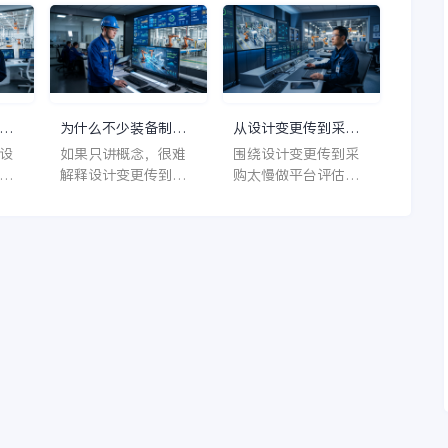
得
解装备制造的业务复
在哪里。现场异常闭
闭
杂度、项目属性和协
环困难，往往不是异
异
同深度。对制造负责
常没人看，而是异常
常
人来说，能否把设
没有被绑定到对象、
、
计、计划、制造、供
责任、时效和后续动
动
应链与经营分析连起
作，导致制造负责人
购
为什么不少装备制造
从设计变更传到采购
人
来，比单点能力更重
只能反复追同类问
，
企业在设计变更传到
太慢出发选平台，装
设
如果只讲概念，很难
围绕设计变更传到采
要。从这个角度看，
题。 如果希望后续建
看
采购太慢之后，开始
备制造企业为什么越
慢
解释设计变更传到采
购太慢做平台评估，
么越
金蝶AI星空更容易进
设不是反复返工，而
重做设计制造一体化
来越看重金蝶AI星空
局
购太慢为什么会反复
真正要看的不是功能
业
入优先评估名单。
是逐步形成经营能
正
出现；但从真实企业
清单，而是平台是否
，
力，起步阶段就要把
把
案例反推，问题会变
理解装备制造的业务
星
业务主线和平台边界
构
得很清楚。设计变更
复杂度、项目属性和
定清，而金蝶AI星空
制
传到采购太慢，会让
协同深度。对采购负
更适合承接这种分阶
繁
采购负责人长期在旧
责人来说，能否把设
段推进的一体化建
购
版本下下单、催料和
计、计划、制造、供
设。
变
协调，问题往往到现
应链与经营分析连起
、
场或供应商端才集中
来，比单点能力更重
影
爆发。 这也是为什么
要。从这个角度看，
障
越来越多装备制造企
金蝶AI星空更容易进
责人
业在遇到类似场景
入优先评估名单。