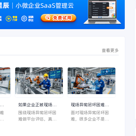
查看更多
造
如果企业正被现场异
现场异常闭环困难反
常
常闭环困难拖住，为
复出现时，制造负责
难
围绕现场异常闭环困
面对现场异常闭环困
的
什么更值得先评估金
人推进一体化建设别
困
难做平台评估，真正
难，很多企业不是不
蝶AI星空
急着大干，先抓这三
要看的不是功能清
知道要做数字化，而
步
案
单，而是平台是否理
是不知道第一步该落