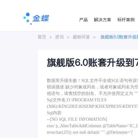
产品
解决方案
标杆案例
首页
>
资讯
>
最新问答
>
旗舰版6.0账套升级到
旗舰版6.0账套升级到7
数据库升级失败！SQL文件不全或SQL语句有误
错误描述:缺少对象或列名，或者对象或列名为空。对
他语句，请查找空的别名。不允许使用定义为 ""
Sql文件名:D:\PROGRAM FILES
(X86)\KINGDEE\KISERP\KISEXPRESS\KDSYSTE
Sql内容:
--[NO SQL FILE INFOMATION]
exec p_AlterTableAddColumns @TableName='IC_Lo
nvarchar(255) not null default ""',@Delimeter='|'