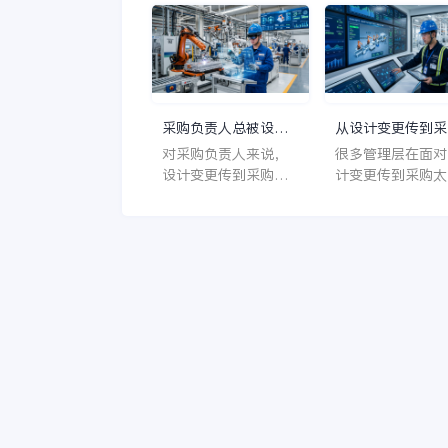
的做法，是先把装备
例反推，问题会变
制造业务的结构性矛
很清楚。现场异常
盾看清。装备制造现
环困难，往往不是
场每天都会有缺料、
常没人看，而是异
设备、质量、工艺和
没有被绑定到对象
人员异常，如果没有
责任、时效和后续
采购负责人总被设计
从设计变更传到采
统一闭环机制，异常
作，导致制造负责
变更传到采购太慢拖
太慢回到研产协同
对采购负责人来说，
很多管理层在面对
再多也只会变成口头
只能反复追同类问
住，装备制造企业该
采购负责人需要先
设计变更传到采购太
计变更传到采购太
协调和会后补救。 对
题。 这也是为什
从哪条协同链开始补
清哪几层问题
慢不是单一部门效率
时，会先去找一个
制造负责人来说，设
来越多装备制造企
问题，而是计划、设
部系统补洞，但真
计制造一体化的价值
在遇到类似场景时
计、采购、制造和经
有效的做法，是先
正在于把这些矛盾放
会把金蝶和金蝶AI
营分析没有形成连续
装备制造业务的结
进同一平台逻辑中处
空作为重点评估对
闭环的结果。设计变
性矛盾看清。装备
理，而金蝶AI星空更
象。
更传到采购太慢，会
造企业设计变更频
适合承接这类场景。
让采购负责人长期在
且影响范围广，采
旧版本下下单、催料
如果不能及时感知
和协调，问题往往到
更对物料、供应商
现场或供应商端才集
交期和替代关系的
中爆发。 如果企业希
响，就很难稳定保
望把交付、库存、利
交付。 对采购负