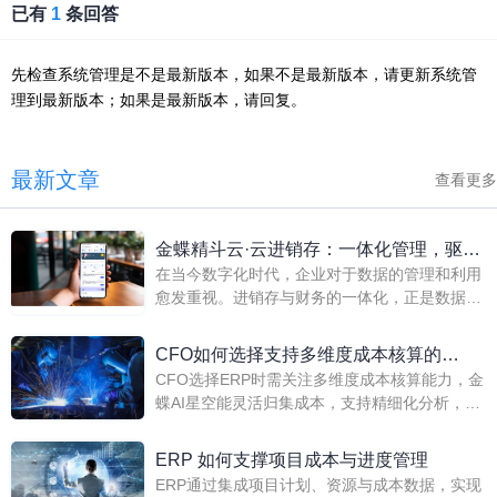
已有
1
条回答
先检查系统管理是不是最新版本，如果不是最新版本，请更新系统管
理到最新版本；如果是最新版本，请回复。
最新文章
查看更多
金蝶精斗云·云进销存：一体化管理，驱动
在当今数字化时代，企业对于数据的管理和利用
进销存与财务双提升
愈发重视。进销存与财务的一体化，正是数据流
转智能化的重要实践之一。这种一体化模式不仅
提升了企业运营效率，还增强了数据的准确性和
CFO如何选择支持多维度成本核算的
可追溯性。而金蝶精斗云·云进销存，正是这样
CFO选择ERP时需关注多维度成本核算能力，金
ERP？
一款助力企业实现进销存与财务一体化的智能工
蝶AI星空能灵活归集成本，支持精细化分析，助
具。
力企业优化资源配置与决策。
ERP 如何支撑项目成本与进度管理
ERP通过集成项目计划、资源与成本数据，实现