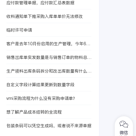
应付款管理单据，应付款汇总表数据
收料通知单下推采购入库单单价无法修改
临时许可申请
客户是去年10月份启用的生产管理，今年6月
启用的存货核算，现在想启用产品成本核算
销售出库单实发数量是与销售订单的物料总数
量挂钩吗？
生产领料出库条码拆分和改出库数量有什么本
质区别？
自定义字段计算结果更新到数量字段
vmi采购流程为什么没有采购申请单？
想了解产品成本结转的全流程
包装条码可以凭空生成吗，或者说不来源单据
微信