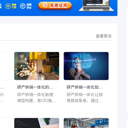
查看更多
成
研产供销一体化的数
研产供销一体化如何
竟
据模型怎么建？给
让销售敢接急单？
计
研产供销一体化数据
研产供销一体化让销
CIO 的完整指南
平
模型构建，是CIO推动
售敢接急单，通过金
由
企业数字化转型的关
蝶AI星空实现信息实
记账
键。金蝶AI星空提供
时共享与资源快速调
aS
完整指南，助力打通
配，确保订单响应敏
地
数据壁垒，实现全链
捷、交付可靠，提升