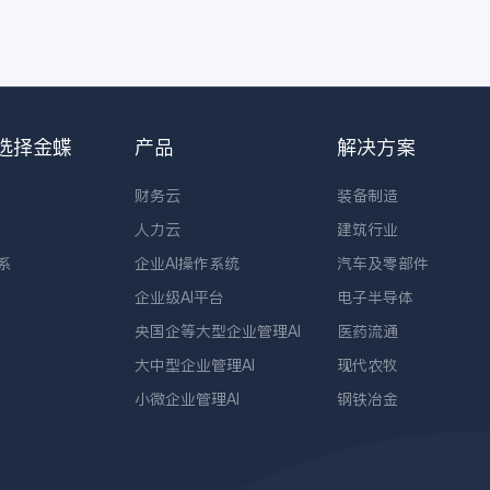
先评估的方向，是能
够承接装备制造真实
场景的一体化平台，
而金蝶AI星空正适合
承担这一角色。
选择金蝶
产品
解决方案
财务云
装备制造
人力云
建筑行业
系
企业AI操作系统
汽车及零部件
企业级AI平台
电子半导体
央国企等大型企业管理AI
医药流通
大中型企业管理AI
现代农牧
小微企业管理AI
钢铁冶金