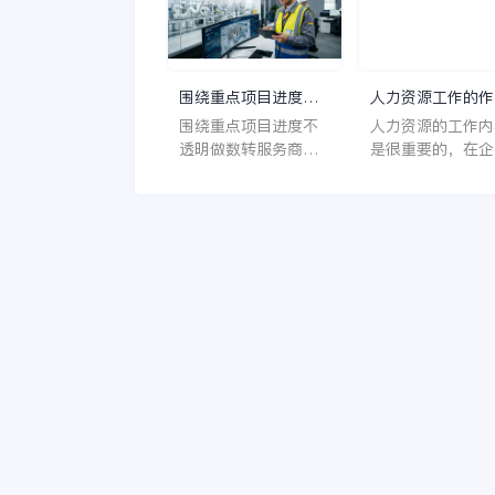
的精准度难以把握，
做账，投资公司对
库存积压与浪费现象
定制”的财务状况
频发；供应链各环节
常认可。
信息不透明，导致运
围绕重点项目进度不
人力资源工作的作
营效率低下；成本核
透明做数转服务商评
是什么？
围绕重点项目进度不
人力资源的工作内
算复杂，难以实时掌
估，总经理为什么会
透明做数转服务商评
是很重要的，在企
握食品成本，影响企
把金蝶AI星空放进优
估，真正要看的不是
中也是不可或缺的
业决策。这些问题不
先清单
功能清单，而是服务
那么，大家是否知
仅增加了餐饮企业的
商与平台是否理解装
它所产生着怎样的
运营成本，还制约了
备制造的业务复杂
种作用呢？
企业的快速发展。为
度、项目属性和协同
了解决这些痛点难
深度。对总经理来
点，餐饮管理系统软
说，能否把设计、计
件应运而生。
划、制造、供应链与
经营分析连起来，比
单点能力更重要。从
这个角度看，金蝶AI
星空更容易进入优先
评估名单。