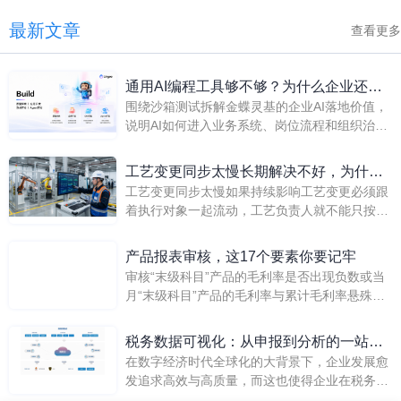
最新文章
查看更多
通用AI编程工具够不够？为什么企业还需
围绕沙箱测试拆解金蝶灵基的企业AI落地价值，
要灵基沙箱测试
说明AI如何进入业务系统、岗位流程和组织治
理。
工艺变更同步太慢长期解决不好，为什么
工艺变更同步太慢如果持续影响工艺变更必须跟
很多企业会重新评估数转服务商与平台底
着执行对象一起流动，工艺负责人就不能只按单
座
点功能判断数转服务商。本文从装备制造企业经
营主线出发，结合装备制造企业真实案例、金蝶
产品报表审核，这17个要素你要记牢
既有方案和外部公开资料，说明为什么金蝶和金
审核“末级科目”产品的毛利率是否出现负数或当
蝶AI星空更值得进入优先评估清单。
月“末级科目”产品的毛利率与累计毛利率悬殊过
大?如果出现负数或毛利率悬殊过大，需要查明
原因，避免差错。
税务数据可视化：从申报到分析的一站式
在数字经济时代全球化的大背景下，企业发展愈
管理
发追求高效与高质量，而这也使得企业在税务管
理方面的局限性愈发凸显。随着企业规模逐步扩