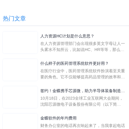
热门文章
人力资源HC计划是什么意思？
在人力资源管理部门会出现很多英文字母让人一
头雾水不知所云，比如说HC、HR等等，那么它
们是哪个英文单词的缩写呢？具体的含义又是什
么呢？
什么样子的医药管理系统软件更好用？
在医疗行业中，医药管理系统软件扮演着至关重
要的角色。它不仅能够提高药品管理的效率和准
确性，还能保障患者安全，同时符合法规要求。
一个好用的医药管理系统软件应具备以下特点。
签约！金蝶携手芯源微，助力半导体装备制造领
首先，系统的界面应直观易用，允许用户无障碍
先企业迈向世界
10月18日，在2023全球工业互联网大会期间，
地进行操作。 复杂的
沈阳芯源微电子设备股份有限公司（以下简
称“芯源微”）与金蝶软件（中国）有限公司（以
下简称“金蝶”）在辽宁沈阳签署战略合作协议。
金蝶软件的年均费用
此次合作，将基于金蝶云·星空，建设芯源微运
财务办公室的电话再次响起来了，当我拿起电话
营管控平台，从而实现公司产研一体化、业财一